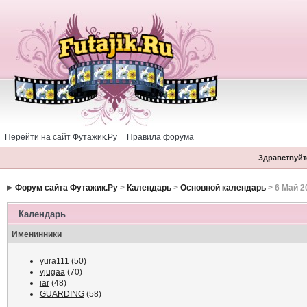
Перейти на сайт Футажик.Ру
Правила форума
Здравствуйте
Форум сайта Футажик.Ру
>
Календарь
>
Основной календарь
> 6 Май 2
Календарь
Именинники
yura111
(50)
vjugaa
(70)
iar
(48)
GUARDING
(58)