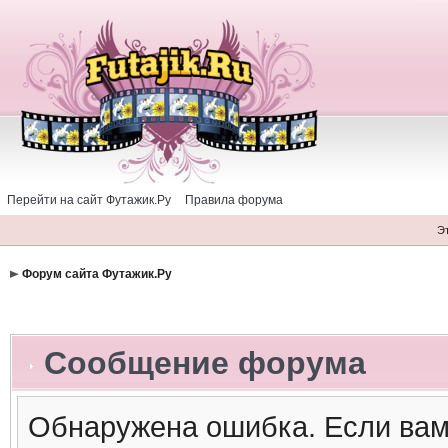
Перейти на сайт Футажик.Ру
Правила форума
Э
Форум сайта Футажик.Ру
Сообщение форума
Обнаружена ошибка. Если вам