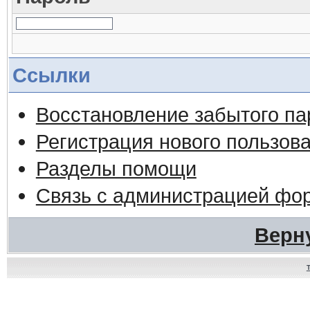
Ссылки
Восстановление забытого па
Регистрация нового пользов
Разделы помощи
Связь с администрацией фо
Верн