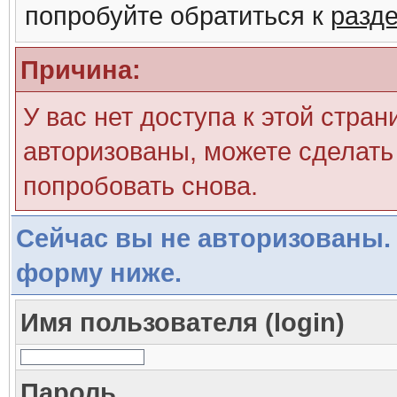
попробуйте обратиться к
разд
Причина:
У вас нет доступа к этой стра
авторизованы, можете сделать 
попробовать снова.
Сейчас вы не авторизованы. 
форму ниже.
Имя пользователя (login)
Пароль