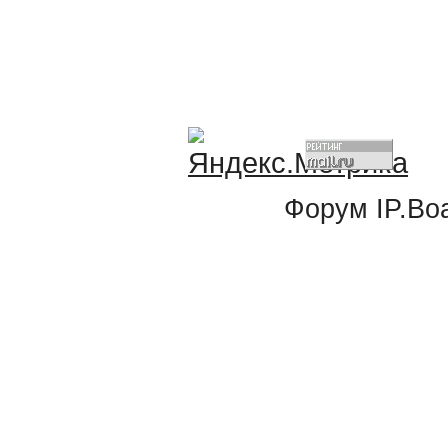
Форум
IP.Bo