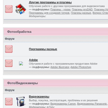
Другие программы и плагины
Обучение работе с другими программами для видеомонтажа
— подфорумы:
Плагины - уроки
,
Плагины proDAD
,
Плагины Ho
Программы для создания титров
,
Плагины разные
,
Вопрос-Отв
Модераторы:
Фотообработка
Форум
Программы разные
Adobe
Обучаемся работе с программными продуктами Adobe
— подфорумы:
Adobe Illustrator
,
Adobe Photoshop
Фото/Видеокамеры
Форум
Видеокамеры
Выбор, покупка, эксплуатация, проблемы и их решения
— подфорумы:
Видеокамеры Canon
,
Видеокамеры Panasonic
Модераторы:
in7sky