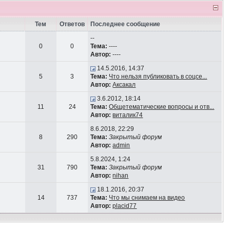
Тем
Ответов
Последнее сообщение
--
0
0
Тема:
----
Автор:
----
14.5.2016, 14:37
5
3
Тема:
Что нельзя публиковать в соцсе...
Автор:
Аксакал
3.6.2012, 18:14
11
24
Тема:
Общетематические вопросы и отв...
Автор:
виталик74
8.6.2018, 22:29
8
290
Тема:
Закрытый форум
Автор:
admin
5.8.2024, 1:24
31
790
Тема:
Закрытый форум
Автор:
nihan
18.1.2016, 20:37
14
737
Тема:
Что мы снимаем на видео
Автор:
placid77