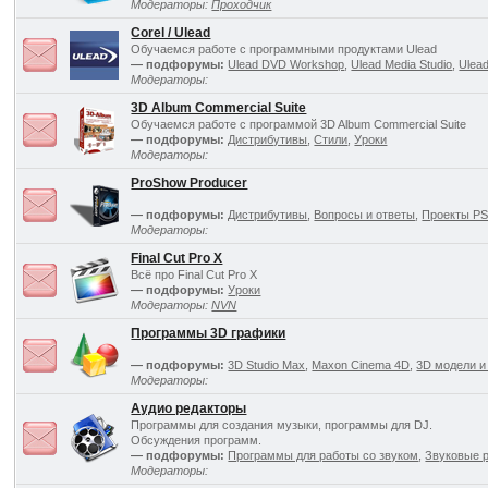
Модераторы:
Проходчик
Corel / Ulead
Обучаемся работе с программными продуктами Ulead
— подфорумы:
Ulead DVD Workshop
,
Ulead Media Studio
,
Ulea
Модераторы:
3D Album Commercial Suite
Обучаемся работе с программой 3D Album Commercial Suite
— подфорумы:
Дистрибутивы
,
Стили
,
Уроки
Модераторы:
ProShow Producer
— подфорумы:
Дистрибутивы
,
Вопросы и ответы
,
Проекты P
Модераторы:
Final Cut Pro X
Всё про Final Cut Pro X
— подфорумы:
Уроки
Модераторы:
NVN
Программы 3D графики
— подфорумы:
3D Studio Max
,
Maxon Cinema 4D
,
3D модели и
Модераторы:
Аудио редакторы
Программы для создания музыки, программы для DJ.
Обсуждения программ.
— подфорумы:
Программы для работы со звуком
,
Звуковые 
Модераторы: