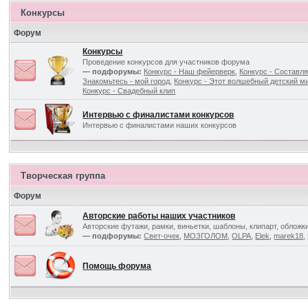
Конкурсы
Форум
Конкурсы
Проведение конкурсов для участников форума
— подфорумы:
Конкурс - Наш фейерверк
,
Конкурс - Составля
Знакомьтесь - мой город
,
Конкурс - Этот волшебный детский ми
Конкурс - Свадебный клип
Интервью с финалистами конкурсов
Интервью с финалистами наших конкурсов
Творческая группа
Форум
Авторские работы наших участников
Авторские футажи, рамки, виньетки, шаблоны, клипарт, обложк
— подфорумы:
Свет-очек
,
МОЗГОЛОМ
,
OLPA
,
Elek
,
marek18
,
Помощь форума