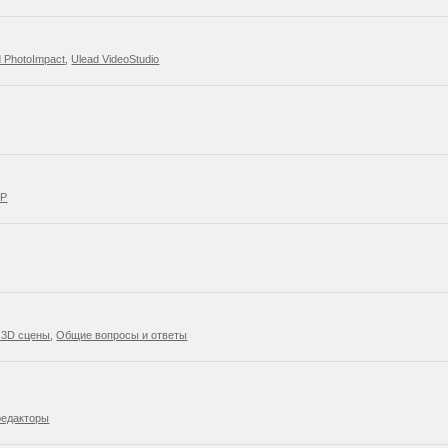
d PhotoImpact
,
Ulead VideoStudio
SP
 3D сцены
,
Общие вопросы и ответы
редакторы