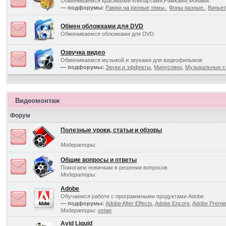
Обмениваемся красивыми клипартами,Рамками,Фонами.
— подфорумы:
Рамки на разные темы.
,
Фоны разные.
,
Виньет
Обмен обложками для DVD
Обмениваемся обложками для DVD
Озвучка видео
Обмениваемся музыкой и звуками для видеофильмов
— подфорумы:
Звуки и эффекты
,
Минусовки
,
Музыкальные с
Видеомонтаж
Форум
Полезные уроки, статьи и обзоры
Модераторы:
Общие вопросы и ответы
Помогаем новичкам в решении вопросов
Модераторы:
Adobe
Обучаемся работе с программными продуктами Adobe
— подфорумы:
Adobe After Effects
,
Adobe Encore
,
Adobe Premi
Модераторы:
ostap
Avid Liquid