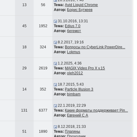
26.3.2016, 7:40
13
56
Тема:
Avid Liquid Chrome
Автор:
Борис Буткеев
31.10.2016, 13:31
45
1952
Тема:
Edius 7.0
Автор:
бегемот
8.2.2017, 19:16
18
324
Тема:
Вопросы по CyberLink PowerDire...
Автор:
Lokmus
1.2.2025, 4:36
29
2619
Тема:
MAGIX Video Pro X v.15
Автор:
oleh2012
18.7.2015, 5:43
14
352
Тема:
Particle Illusion 3
Автор:
bimbam
22.1.2019, 22:29
131
6377
Тема:
Какие форматы поддерживает Pin...
Автор:
Евгений С А
8.12.2018, 21:33
51
1890
Тема:
Плагины
Автор:
Проходчик