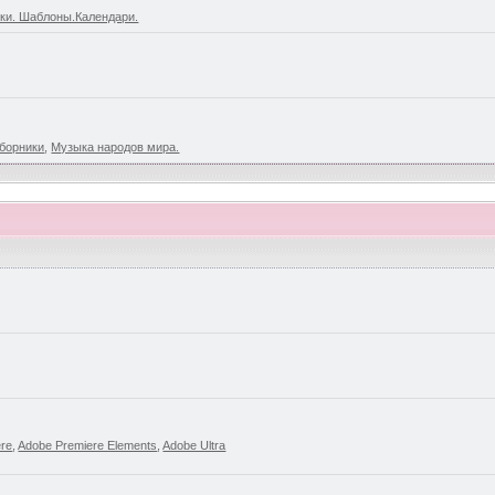
ки. Шаблоны.Календари.
борники
,
Музыка народов мира.
ere
,
Adobe Premiere Elements
,
Adobe Ultra