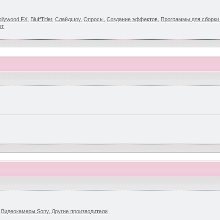
llywood FX
,
BluffTitler
,
Слайдшоу
,
Опросы
,
Создание эффектов
,
Программы для сборк
ет
,
Видеокамеры Sony
,
Другие производители