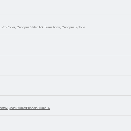
 ProCoder
,
Canopus Video FX Transitions
,
Canopus Xplode
блемы
,
Avid Studio\PnnacleStudio16