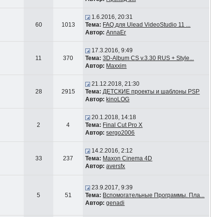
1.6.2016, 20:31
60
1013
Тема:
FAQ для Ulead VideoStudio 11 ...
Автор:
AnnaEr
17.3.2016, 9:49
11
370
Тема:
3D-Album CS v.3.30 RUS + Style...
Автор:
Maxxim
21.12.2018, 21:30
28
2915
Тема:
ДЕТСКИЕ проекты и шаблоны PSP
Автор:
kinoLOG
20.1.2018, 14:18
2
4
Тема:
Final Cut Pro X
Автор:
sergo2006
14.2.2016, 2:12
33
237
Тема:
Maxon Cinema 4D
Автор:
aversfx
23.9.2017, 9:39
5
51
Тема:
Вспомогательные Программы. Пла...
Автор:
genadi