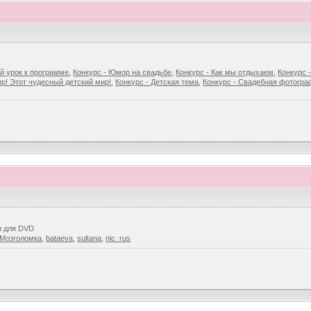
й урок к программе
,
Конкурс - Юмор на свадьбе
,
Конкурс - Как мы отдыхаем
,
Конкурс 
р! Этот чудесный детский мир!
,
Конкурс - Детская тема
,
Конкурс - Свадебная фотогр
и для DVD
Мозголомка
,
bataeva
,
sultana
,
nic_rus