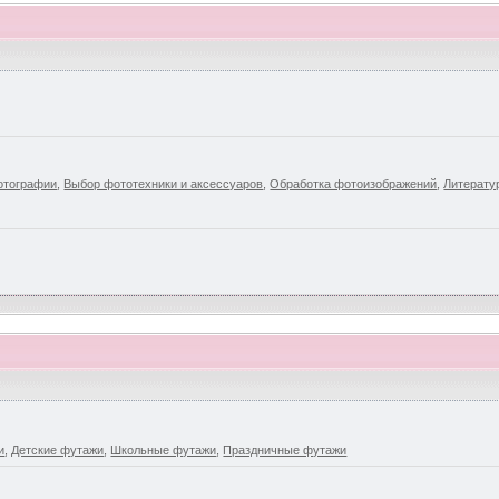
отографии
,
Выбор фототехники и аксессуаров
,
Обработка фотоизображений
,
Литерату
и
,
Детские футажи
,
Школьные футажи
,
Праздничные футажи