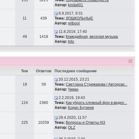
153
3225
Тема:
подскажите пожалуйста
Автор:
kristall01
6.9.2017, 9:31
11
439
Тема:
ДОШКОЛЬНЫЕ
Автор:
retbool
11.8.2019, 17:40
49
1418
Тема:
Комедийная, веселая музыка
Автор:
trito
Тем
Ответов
Последнее сообщение
20.12.2015, 23:21
19
59
Тема:
Светлана Стрижакова | Авторски...
Автор:
Чикан
2.2.2019, 19:43
124
2360
Тема:
Как убрать сложный фон в видео...
Автор:
Борис Буткеев
29.4.2020, 11:57
225
10259
Тема:
Вопросы и Ответы-N3
Автор:
OLZ