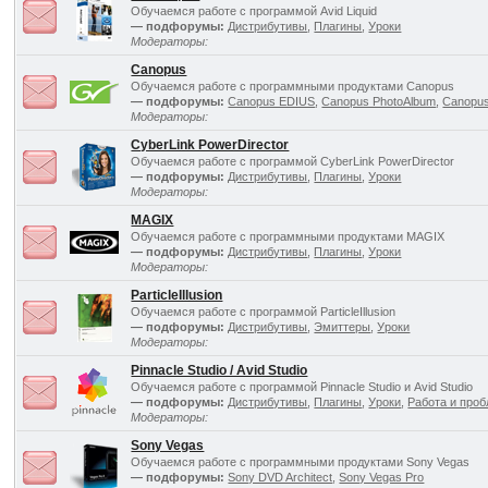
Обучаемся работе с программой Avid Liquid
— подфорумы:
Дистрибутивы
,
Плагины
,
Уроки
Модераторы:
Canopus
Обучаемся работе с программными продуктами Canopus
— подфорумы:
Canopus EDIUS
,
Canopus PhotoAlbum
,
Canopus
Модераторы:
CyberLink PowerDirector
Обучаемся работе с программой CyberLink PowerDirector
— подфорумы:
Дистрибутивы
,
Плагины
,
Уроки
Модераторы:
MAGIX
Обучаемся работе с программными продуктами MAGIX
— подфорумы:
Дистрибутивы
,
Плагины
,
Уроки
Модераторы:
ParticleIllusion
Обучаемся работе с программой ParticleIllusion
— подфорумы:
Дистрибутивы
,
Эмиттеры
,
Уроки
Модераторы:
Pinnacle Studio / Avid Studio
Обучаемся работе с программой Pinnacle Studio и Avid Studio
— подфорумы:
Дистрибутивы
,
Плагины
,
Уроки
,
Работа и про
Модераторы:
Sony Vegas
Обучаемся работе с программными продуктами Sony Vegas
— подфорумы:
Sony DVD Architect
,
Sony Vegas Pro