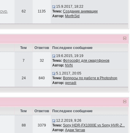
15.9.2017, 18:22
62
1135
Тема:
Создание анимации
и DVD
,
Автор:
MorthSid
Тем
Ответов
Последнее сообщение
19.6.2015, 19:19
7
32
Тема:
Фотософт для смартфонов
Автор:
NVN
5.1.2017, 20:05
24
840
Тема:
Вопросы по работе в Photoshop
Автор:
genadi
Тем
Ответов
Последнее сообщение
12.2.2019, 9:26
88
3379
Тема:
Sony HDR-FX1000E vs Sony HVR-Z...
Автор:
Адам Читав