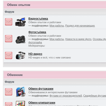
Обмен опытом
Форум
Видеосъёмка
Обмен опытом и работами
— подфорумы:
Мои работы
,
Раздел для начинающих
Фотосъёмка
Обмен опытом и работами
— подфорумы:
Мои работы
,
Новости в мире фото
,
Основы ф
фотографа
Модераторы:
HD-видео
HD-видео и всё, что с ним связано
Обменник
Форум
Обмен футажами
Обмениваемся интересными футажами
— подфорумы:
Футажи от производителей
,
Свадебные футаж
Обмен клипартами