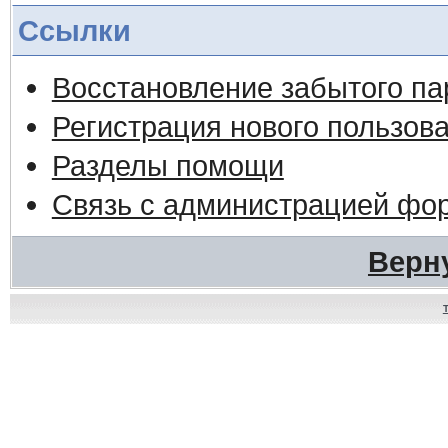
Ссылки
Восстановление забытого па
Регистрация нового пользов
Разделы помощи
Связь с администрацией фо
Верн