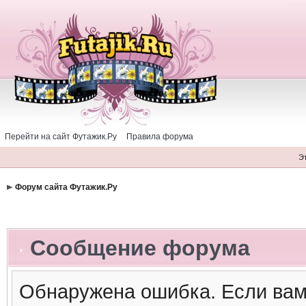
Перейти на сайт Футажик.Ру
Правила форума
Э
Форум сайта Футажик.Ру
Сообщение форума
Обнаружена ошибка. Если вам