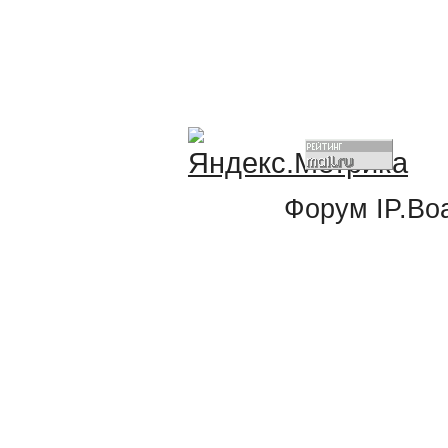
Форум
IP.Bo