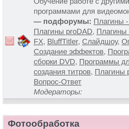
Обучение работе с другим
программами для видеомо
— подфорумы:
Плагины -
Плагины proDAD
,
Плагины 
FX
,
BluffTitler
,
Слайдшоу
,
О
Создание эффектов
,
Прогр
сборки DVD
,
Программы д
создания титров
,
Плагины 
Вопрос-Ответ
Модераторы:
Фотообработка