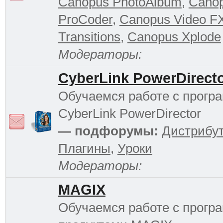
Canopus PhotoAlbum
,
Cano
ProCoder
,
Canopus Video F
Transitions
,
Canopus Xplode
Модераторы:
CyberLink PowerDirect
Обучаемся работе с прогр
CyberLink PowerDirector
— подфорумы:
Дистрибу
Плагины
,
Уроки
Модераторы:
MAGIX
Обучаемся работе с прог