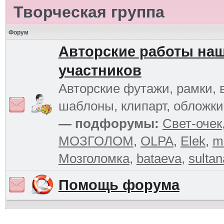
Творческая группа
Форум
Авторские работы на
участников
Авторские футажи, рамки, 
шаблоны, клипарт, обложк
— подфорумы:
Свет-очек
МОЗГОЛОМ
,
OLPA
,
Elek
,
m
Мозголомка
,
bataeva
,
sultan
Помощь форума