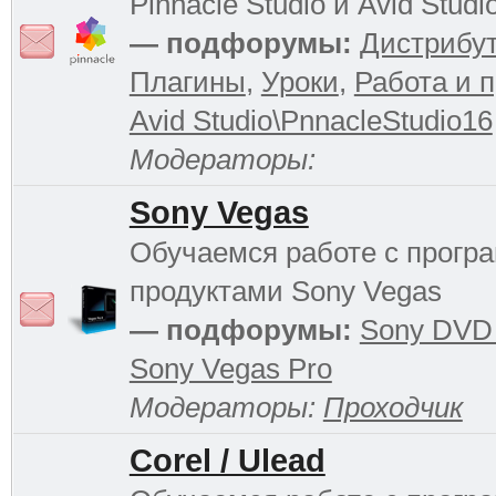
Pinnacle Studio и Avid Studi
— подфорумы:
Дистрибу
Плагины
,
Уроки
,
Работа и 
Avid Studio\PnnacleStudio16
Модераторы:
Sony Vegas
Обучаемся работе с прог
продуктами Sony Vegas
— подфорумы:
Sony DVD 
Sony Vegas Pro
Модераторы:
Проходчик
Corel / Ulead