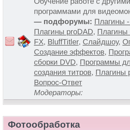
Обучение работе с другим
программами для видеомо
— подфорумы:
Плагины -
Плагины proDAD
,
Плагины 
FX
,
BluffTitler
,
Слайдшоу
,
О
Создание эффектов
,
Прогр
сборки DVD
,
Программы д
создания титров
,
Плагины 
Вопрос-Ответ
Модераторы:
Фотообработка