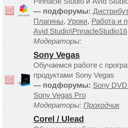
Pinnacle Studio и Avid Studi
— подфорумы:
Дистрибу
Плагины
,
Уроки
,
Работа и 
Avid Studio\PnnacleStudio16
Модераторы:
Sony Vegas
Обучаемся работе с прог
продуктами Sony Vegas
— подфорумы:
Sony DVD 
Sony Vegas Pro
Модераторы:
Проходчик
Corel / Ulead