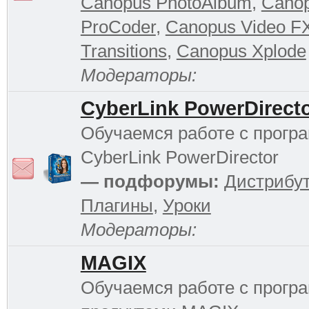
Canopus PhotoAlbum
,
Cano
ProCoder
,
Canopus Video F
Transitions
,
Canopus Xplode
Модераторы:
CyberLink PowerDirect
Обучаемся работе с прогр
CyberLink PowerDirector
— подфорумы:
Дистрибу
Плагины
,
Уроки
Модераторы:
MAGIX
Обучаемся работе с прог