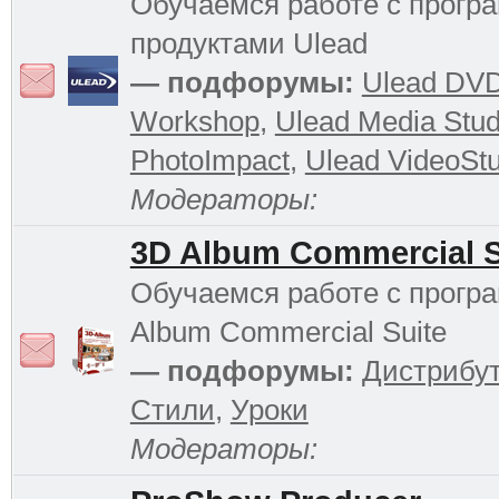
Обучаемся работе с прог
продуктами Ulead
— подфорумы:
Ulead DV
Workshop
,
Ulead Media Stud
PhotoImpact
,
Ulead VideoStu
Модераторы:
3D Album Commercial S
Обучаемся работе с прогр
Album Commercial Suite
— подфорумы:
Дистрибу
Стили
,
Уроки
Модераторы: