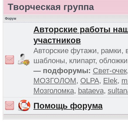
Творческая группа
Форум
Авторские работы на
участников
Авторские футажи, рамки, 
шаблоны, клипарт, обложк
— подфорумы:
Свет-очек
МОЗГОЛОМ
,
OLPA
,
Elek
,
m
Мозголомка
,
bataeva
,
sultan
Помощь форума