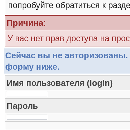
попробуйте обратиться к
разд
Причина:
У вас нет прав доступа на про
Сейчас вы не авторизованы. 
форму ниже.
Имя пользователя (login)
Пароль