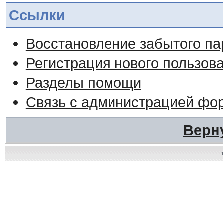
Ссылки
Восстановление забытого па
Регистрация нового пользов
Разделы помощи
Связь с администрацией фо
Верн