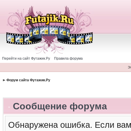
Перейти на сайт Футажик.Ру
Правила форума
Э
Форум сайта Футажик.Ру
Сообщение форума
Обнаружена ошибка. Если вам