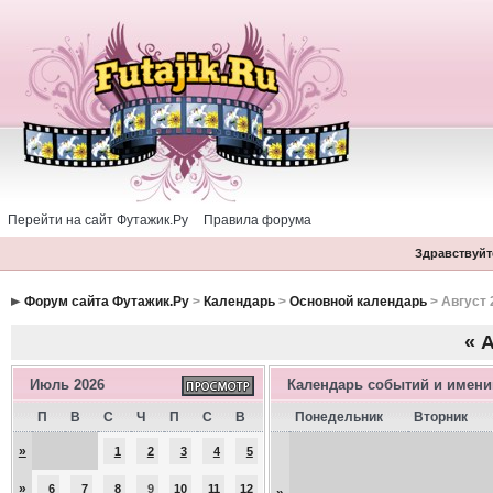
Перейти на сайт Футажик.Ру
Правила форума
Здравствуйте
Форум сайта Футажик.Ру
>
Календарь
>
Основной календарь
> Август 
«
А
Июль 2026
Календарь событий и имен
П
В
С
Ч
П
С
В
Понедельник
Вторник
»
1
2
3
4
5
»
6
7
8
9
10
11
12