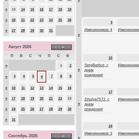
»
»
13
14
15
16
17
18
19
»
20
21
22
23
24
25
26
3
Именинников: 4
Имениннико
»
27
28
29
30
31
»
Август 2026
П
В
С
Ч
П
С
В
10
SergBarbos, с
Имениннико
»
1
2
»
днем
рождения!
3
4
5
7
8
9
»
6
»
10
11
12
13
14
15
16
17
»
17
18
19
20
21
22
23
Zinulya7572, с
Имениннико
»
днем
»
24
25
26
27
28
29
30
рождения!
»
31
24
Именинников: 3
Имениннико
Сентябрь 2026
»