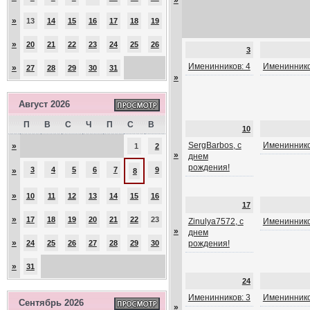
»
»
13
14
15
16
17
18
19
»
20
21
22
23
24
25
26
3
Именинников: 4
Имениннико
»
27
28
29
30
31
»
Август 2026
П
В
С
Ч
П
С
В
10
SergBarbos, с
Имениннико
»
1
2
»
днем
рождения!
3
4
5
6
7
9
»
8
»
10
11
12
13
14
15
16
17
»
17
18
19
20
21
22
23
Zinulya7572, с
Имениннико
»
днем
»
24
25
26
27
28
29
30
рождения!
»
31
24
Именинников: 3
Имениннико
Сентябрь 2026
»