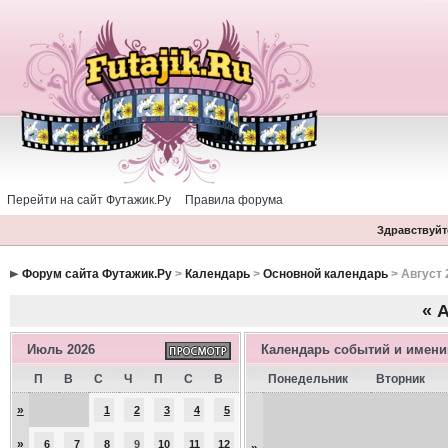
Перейти на сайт Футажик.Ру
Правила форума
Здравствуйте
Форум сайта Футажик.Ру
>
Календарь
>
Основной календарь
> Август 
«
А
Июль 2026
Календарь событий и имен
П
В
С
Ч
П
С
В
Понедельник
Вторник
»
1
2
3
4
5
»
6
7
8
9
10
11
12