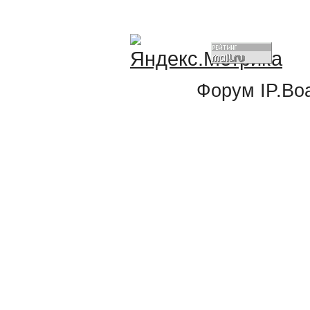
Форум
IP.Bo