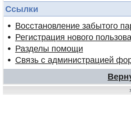
Ссылки
Восстановление забытого па
Регистрация нового пользов
Разделы помощи
Связь с администрацией фо
Верн