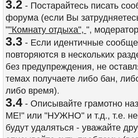
3.2
- Постарайтесь писать со
форума (если Вы затрудняетесь
"
"Комнату отдыха",
", модерато
3.3
- Если идентичные сообщ
повторяются в нескольких разд
без предупреждения, не оставл
темах получаете либо бан, либ
либо время).
3.4
- Описывайте грамотно на
ME!" или "НУЖНО" и т.д., т.е. 
будут удаляться - уважайте др