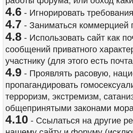
работы форума, или обход каки
4.6
- Игнорировать требовани
4.7
- Заниматься коммерцией 
4.8
- Использовать сайт как п
сообщений приватного характе
участнику (для этого есть почта
4.9
- Проявлять расовую, наци
пропагандировать гомосексуал
терроризм, экстремизм, сатани
общепринятыми законами мора
4.10
- Ссылаться на другие р
нашему сайту и форуму (исклю