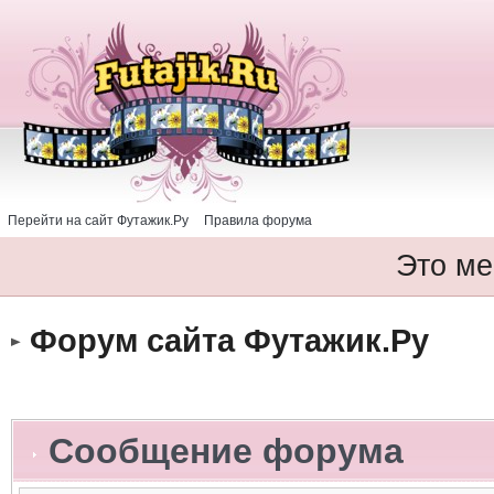
Перейти на сайт Футажик.Ру
Правила форума
Это ме
Форум сайта Футажик.Ру
Сообщение форума