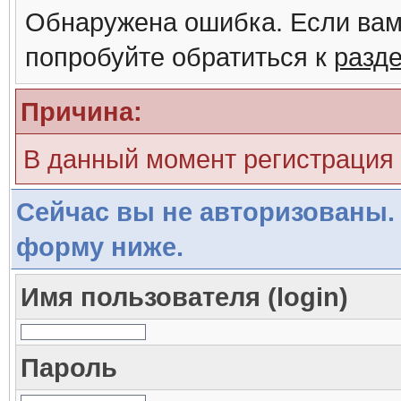
Обнаружена ошибка. Если вам
попробуйте обратиться к
разд
Причина:
В данный момент регистрация
Сейчас вы не авторизованы. 
форму ниже.
Имя пользователя (login)
Пароль