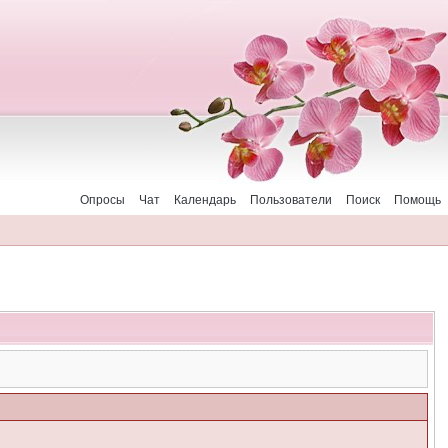
Опросы
Чат
Календарь
Пользователи
Поиск
Помощь