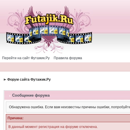
Перейти на сайт Футажик.Ру
Правила форума
Форум сайта Футажик.Ру
Сообщение форума
Обнаружена ошибка. Если вам неизвестны причины ошибки, попробуйт
Причина:
В данный момент регистрация на форуме отключена.