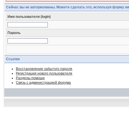
Сейчас вы не авторизованы. Можете сделать это, используя форму ни
Имя пользователя (login)
Пароль
Ссылки
Восстановление забытого пароля
Регистрация нового пользователя
Разделы помощи
Связь с администрацией форума