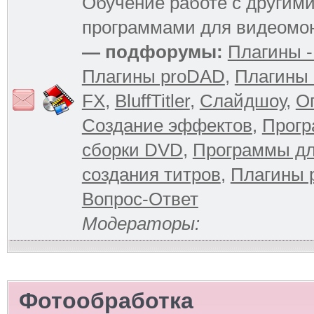
Обучение работе с другим
программами для видеомо
— подфорумы:
Плагины -
Плагины proDAD
,
Плагины 
FX
,
BluffTitler
,
Слайдшоу
,
О
Создание эффектов
,
Прогр
сборки DVD
,
Программы д
создания титров
,
Плагины 
Вопрос-Ответ
Модераторы:
Фотообработка