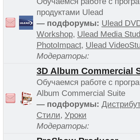
Обучаемся работе с прог
продуктами Ulead
— подфорумы:
Ulead DV
Workshop
,
Ulead Media Stud
PhotoImpact
,
Ulead VideoStu
Модераторы:
3D Album Commercial S
Обучаемся работе с прогр
Album Commercial Suite
— подфорумы:
Дистрибу
Стили
,
Уроки
Модераторы: