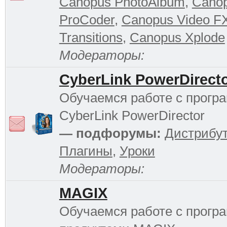
Canopus PhotoAlbum
,
Cano
ProCoder
,
Canopus Video F
Transitions
,
Canopus Xplode
Модераторы:
CyberLink PowerDirect
Обучаемся работе с прогр
CyberLink PowerDirector
— подфорумы:
Дистрибу
Плагины
,
Уроки
Модераторы:
MAGIX
Обучаемся работе с прог