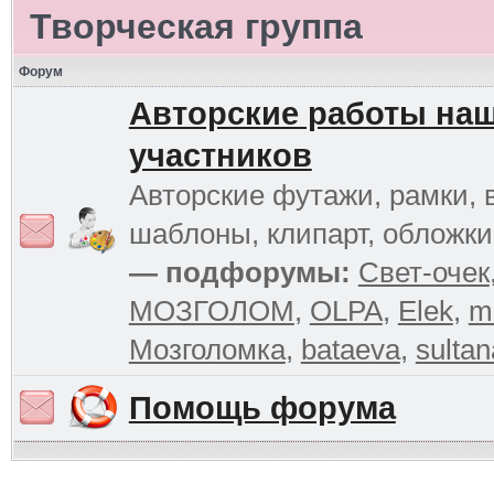
Творческая группа
Форум
Авторские работы на
участников
Авторские футажи, рамки, 
шаблоны, клипарт, обложк
— подфорумы:
Свет-очек
МОЗГОЛОМ
,
OLPA
,
Elek
,
m
Мозголомка
,
bataeva
,
sultan
Помощь форума