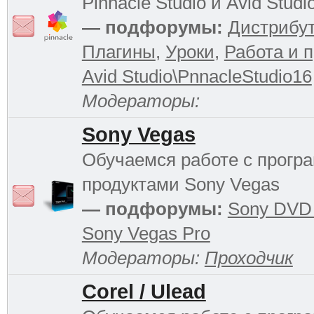
Pinnacle Studio и Avid Studi
— подфорумы:
Дистрибу
Плагины
,
Уроки
,
Работа и 
Avid Studio\PnnacleStudio16
Модераторы:
Sony Vegas
Обучаемся работе с прог
продуктами Sony Vegas
— подфорумы:
Sony DVD 
Sony Vegas Pro
Модераторы:
Проходчик
Corel / Ulead