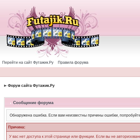
Перейти на сайт Футажик.Ру
Правила форума
Форум сайта Футажик.Ру
Сообщение форума
Обнаружена ошибка. Если вам неизвестны причины ошибки, попробуйт
Причина:
У вас нет доступа к этой странице или функции. Если вы не авторизова