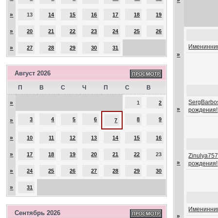
»
»
13
14
15
16
17
18
19
»
20
21
22
23
24
25
26
Именинник
»
27
28
29
30
31
»
Август 2026
П
В
С
Ч
П
С
В
SergBarbos
»
1
2
»
рождения!
3
4
5
6
8
9
»
7
»
10
11
12
13
14
15
16
»
17
18
19
20
21
22
23
Zinulya757
»
рождения!
»
24
25
26
27
28
29
30
»
31
Именинник
Сентябрь 2026
»