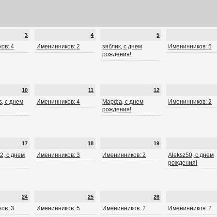
3
4
5
ов: 4
Именинников: 2
зяблик, с днем
Именинников: 5
рождения!
10
11
12
, с днем
Именинников: 4
Марфа, с днем
Именинников: 2
рождения!
17
18
19
2, с днем
Именинников: 3
Именинников: 2
Aleksz50, с днем
рождения!
24
25
26
ов: 3
Именинников: 5
Именинников: 2
Именинников: 2