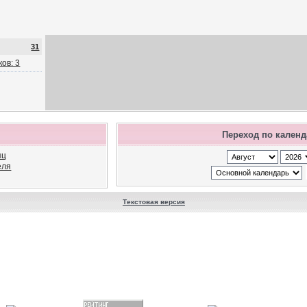
31
ов: 3
Переход по кален
яц
еля
Текстовая версия