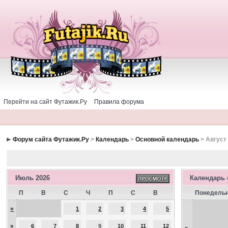
Перейти на сайт Футажик.Ру
Правила форума
Форум сайта Футажик.Ру
>
Календарь
>
Основной календарь
> Август
Июль 2026
Календарь
П
В
С
Ч
П
С
В
Понедель
»
1
2
3
4
5
»
6
7
8
9
10
11
12