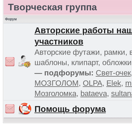
Творческая группа
Форум
Авторские работы на
участников
Авторские футажи, рамки, 
шаблоны, клипарт, обложк
— подфорумы:
Свет-очек
МОЗГОЛОМ
,
OLPA
,
Elek
,
m
Мозголомка
,
bataeva
,
sultan
Помощь форума