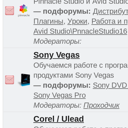
Pinnacle Studio и Avid Studi
— подфорумы:
Дистрибу
Плагины
,
Уроки
,
Работа и 
Avid Studio\PnnacleStudio16
Модераторы:
Sony Vegas
Обучаемся работе с прог
продуктами Sony Vegas
— подфорумы:
Sony DVD 
Sony Vegas Pro
Модераторы:
Проходчик
Corel / Ulead