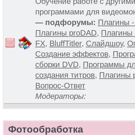
Обучение работе с другим
программами для видеомо
— подфорумы:
Плагины -
Плагины proDAD
,
Плагины 
FX
,
BluffTitler
,
Слайдшоу
,
О
Создание эффектов
,
Прогр
сборки DVD
,
Программы д
создания титров
,
Плагины 
Вопрос-Ответ
Модераторы:
Фотообработка