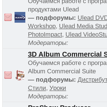
Обучаемся работе с прог
продуктами Ulead
— подфорумы:
Ulead DV
Workshop
,
Ulead Media Stud
PhotoImpact
,
Ulead VideoStu
Модераторы:
3D Album Commercial S
Обучаемся работе с прогр
Album Commercial Suite
— подфорумы:
Дистрибу
Стили
,
Уроки
Модераторы: