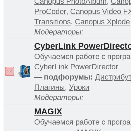
Canopus PhotoAlbum
,
Cano
ProCoder
,
Canopus Video F
Transitions
,
Canopus Xplode
Модераторы:
CyberLink PowerDirect
Обучаемся работе с прогр
CyberLink PowerDirector
— подфорумы:
Дистрибу
Плагины
,
Уроки
Модераторы:
MAGIX
Обучаемся работе с прог