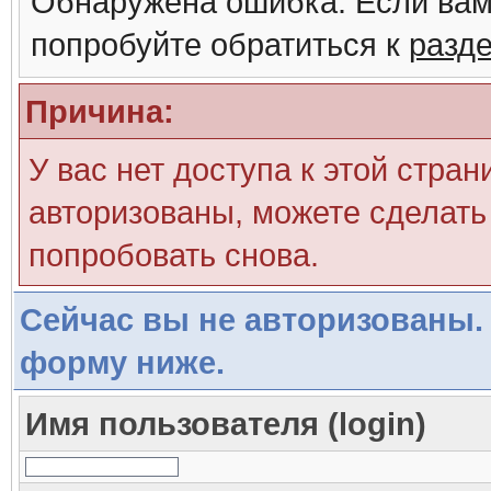
Обнаружена ошибка. Если вам
попробуйте обратиться к
разд
Причина:
У вас нет доступа к этой стра
авторизованы, можете сделать 
попробовать снова.
Сейчас вы не авторизованы. 
форму ниже.
Имя пользователя (login)