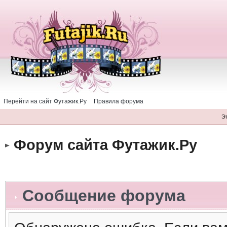
Перейти на сайт Футажик.Ру
Правила форума
Э
Форум сайта Футажик.Ру
Сообщение форума