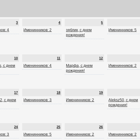
3
4
5
ов: 4
Именинников: 2
зяблик, с днем
Именинников: 5
рождения!
10
11
12
, с днем
Именинников: 4
Марфа, с днем
Именинников: 2
рождения!
17
18
19
2, с днем
Именинников: 3
Именинников: 2
Aleksz50, с днем
рождения!
24
25
26
ов: 3
Именинников: 5
Именинников: 2
Именинников: 2