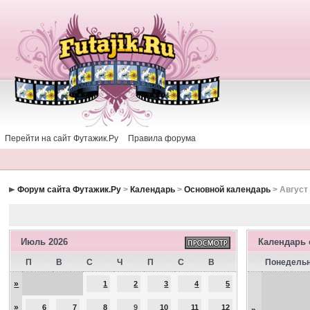
Перейти на сайт Футажик.Ру
Правила форума
Форум сайта Футажик.Ру
>
Календарь
>
Основной календарь
> Август
Июль 2026
Календарь
П
В
С
Ч
П
С
В
Понедель
»
1
2
3
4
5
»
6
7
8
9
10
11
12