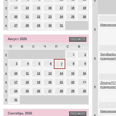
»
»
13
14
15
16
17
18
19
»
20
21
22
23
24
25
26
Именинник
»
27
28
29
30
31
»
Август 2026
П
В
С
Ч
П
С
В
SergBarbos
»
1
2
»
рождения!
3
4
5
6
8
9
»
7
»
10
11
12
13
14
15
16
»
17
18
19
20
21
22
23
Zinulya757
»
рождения!
»
24
25
26
27
28
29
30
»
31
Именинник
Сентябрь 2026
»