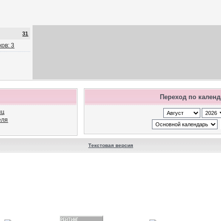
31
ов: 3
Переход по кален
яц
еля
Текстовая версия