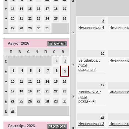
»
»
13
14
15
16
17
18
19
»
20
21
22
23
24
25
26
3
Именинников: 4
Имениннико
»
27
28
29
30
31
»
Август 2026
П
В
С
Ч
П
С
В
10
SergBarbos, с
Имениннико
»
1
2
»
днем
рождения!
3
4
5
6
7
8
»
9
»
10
11
12
13
14
15
16
17
»
17
18
19
20
21
22
23
Zinulya7572, с
Имениннико
»
днем
»
24
25
26
27
28
29
30
рождения!
»
31
24
Именинников: 3
Имениннико
Сентябрь 2026
»