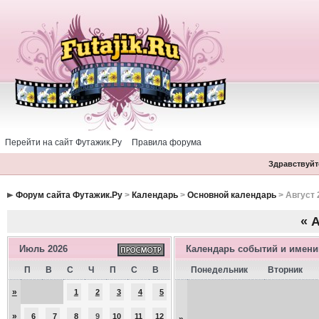
Перейти на сайт Футажик.Ру
Правила форума
Здравствуйте
Форум сайта Футажик.Ру
>
Календарь
>
Основной календарь
> Август 
«
А
Июль 2026
Календарь событий и имен
П
В
С
Ч
П
С
В
Понедельник
Вторник
»
1
2
3
4
5
»
6
7
8
9
10
11
12