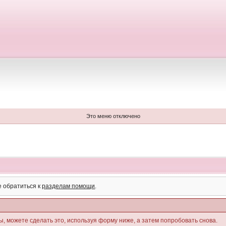
Это меню отключено
е обратиться к
разделам помощи
.
ны, можете сделать это, используя форму ниже, а затем попробовать снова.