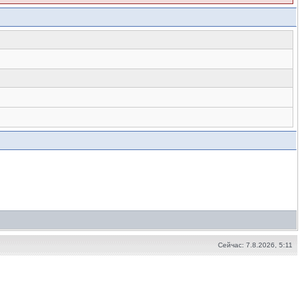
Сейчас: 7.8.2026, 5:11