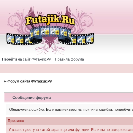
Перейти на сайт Футажик.Ру
Правила форума
Форум сайта Футажик.Ру
Сообщение форума
Обнаружена ошибка. Если вам неизвестны причины ошибки, попробуйт
Причина:
У вас нет доступа к этой странице или функции. Если вы не авторизова