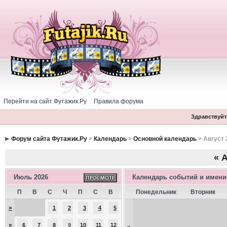
Перейти на сайт Футажик.Ру
Правила форума
Здравствуйте
Форум сайта Футажик.Ру
>
Календарь
>
Основной календарь
> Август 
«
А
Июль 2026
Календарь событий и имен
П
В
С
Ч
П
С
В
Понедельник
Вторник
»
1
2
3
4
5
»
6
7
8
9
10
11
12