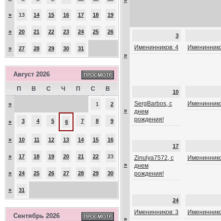
»
»
13
14
15
16
17
18
19
»
20
21
22
23
24
25
26
3
Именинников: 4
Имениннико
»
27
28
29
30
31
»
Август 2026
П
В
С
Ч
П
С
В
10
SergBarbos, с
Имениннико
»
1
2
»
днем
рождения!
3
4
5
7
8
9
»
6
»
10
11
12
13
14
15
16
17
»
17
18
19
20
21
22
23
Zinulya7572, с
Имениннико
»
днем
»
24
25
26
27
28
29
30
рождения!
»
31
24
Именинников: 3
Имениннико
Сентябрь 2026
»