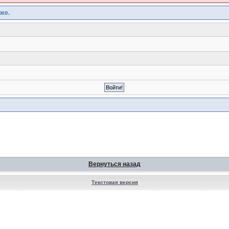
же.
Вернуться назад
Текстовая версия