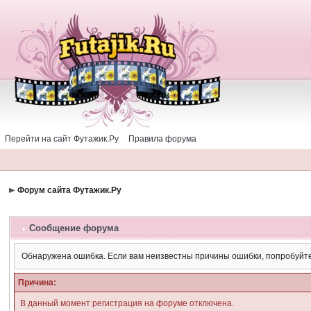
Перейти на сайт Футажик.Ру
Правила форума
Форум сайта Футажик.Ру
Сообщение форума
Обнаружена ошибка. Если вам неизвестны причины ошибки, попробуйт
Причина:
В данный момент регистрация на форуме отключена.