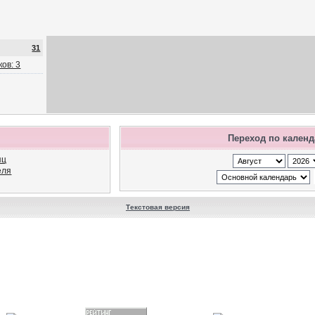
31
ов: 3
Переход по кален
яц
еля
Текстовая версия