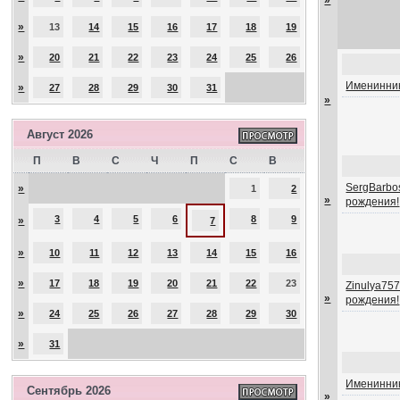
»
»
13
14
15
16
17
18
19
»
20
21
22
23
24
25
26
Именинник
»
27
28
29
30
31
»
Август 2026
П
В
С
Ч
П
С
В
SergBarbos
»
1
2
»
рождения!
3
4
5
6
8
9
»
7
»
10
11
12
13
14
15
16
»
17
18
19
20
21
22
23
Zinulya757
»
рождения!
»
24
25
26
27
28
29
30
»
31
Именинник
Сентябрь 2026
»