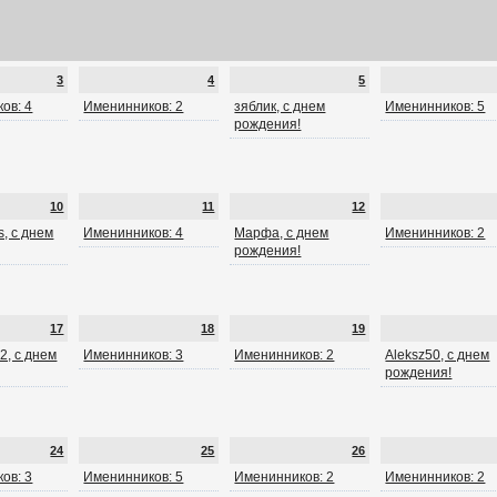
3
4
5
ов: 4
Именинников: 2
зяблик, с днем
Именинников: 5
рождения!
10
11
12
, с днем
Именинников: 4
Марфа, с днем
Именинников: 2
рождения!
17
18
19
2, с днем
Именинников: 3
Именинников: 2
Aleksz50, с днем
рождения!
24
25
26
ов: 3
Именинников: 5
Именинников: 2
Именинников: 2