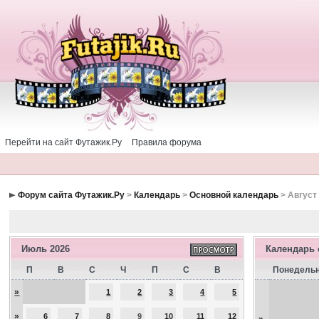
Перейти на сайт Футажик.Ру
Правила форума
Форум сайта Футажик.Ру
>
Календарь
>
Основной календарь
> Август
Июль 2026
Календарь
П
В
С
Ч
П
С
В
Понедель
»
1
2
3
4
5
»
6
7
8
9
10
11
12