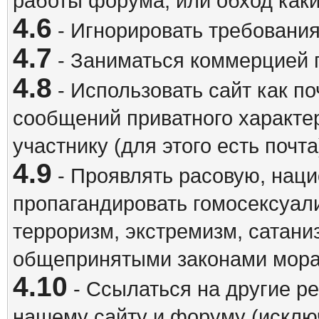
работы форума, или обход каки
4.6
- Игнорировать требовани
4.7
- Заниматься коммерцией 
4.8
- Использовать сайт как п
сообщений приватного характе
участнику (для этого есть почта
4.9
- Проявлять расовую, наци
пропагандировать гомосексуал
терроризм, экстремизм, сатани
общепринятыми законами мора
4.10
- Ссылаться на другие р
нашему сайту и форуму (исклю