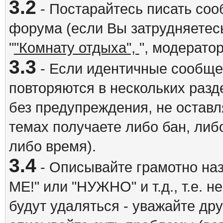
3.2
- Постарайтесь писать со
форума (если Вы затрудняетесь
"
"Комнату отдыха",
", модерато
3.3
- Если идентичные сообщ
повторяются в нескольких разд
без предупреждения, не оставл
темах получаете либо бан, либ
либо время).
3.4
- Описывайте грамотно на
ME!" или "НУЖНО" и т.д., т.е. 
будут удаляться - уважайте др