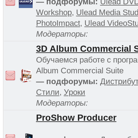
— подфорумы:
Ulead DV
Workshop
,
Ulead Media Stud
PhotoImpact
,
Ulead VideoStu
Модераторы:
3D Album Commercial S
Обучаемся работе с прогр
Album Commercial Suite
— подфорумы:
Дистрибу
Стили
,
Уроки
Модераторы:
ProShow Producer