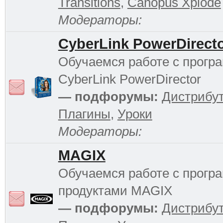
Transitions
,
Canopus Xplode
Модераторы:
CyberLink PowerDirect
Обучаемся работе с прогр
CyberLink PowerDirector
— подфорумы:
Дистрибу
Плагины
,
Уроки
Модераторы:
MAGIX
Обучаемся работе с прог
продуктами MAGIX
— подфорумы:
Дистрибу