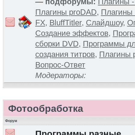
— подфорумы:
Плагины -
Плагины proDAD
,
Плагины 
FX
,
BluffTitler
,
Слайдшоу
,
О
Создание эффектов
,
Прогр
сборки DVD
,
Программы д
создания титров
,
Плагины 
Вопрос-Ответ
Модераторы:
Фотообработка
Форум
Программы разные