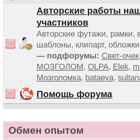
Авторские работы на
участников
Авторские футажи, рамки, 
шаблоны, клипарт, обложк
— подфорумы:
Свет-очек
МОЗГОЛОМ
,
OLPA
,
Elek
,
m
Мозголомка
,
bataeva
,
sultan
Помощь форума
Обмен опытом