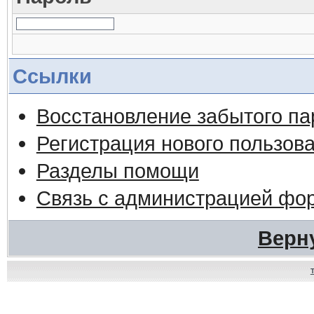
Ссылки
Восстановление забытого па
Регистрация нового пользов
Разделы помощи
Связь с администрацией фо
Верн