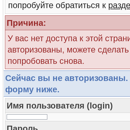
попробуйте обратиться к
разд
Причина:
У вас нет доступа к этой стра
авторизованы, можете сделать 
попробовать снова.
Сейчас вы не авторизованы. 
форму ниже.
Имя пользователя (login)
Пароль