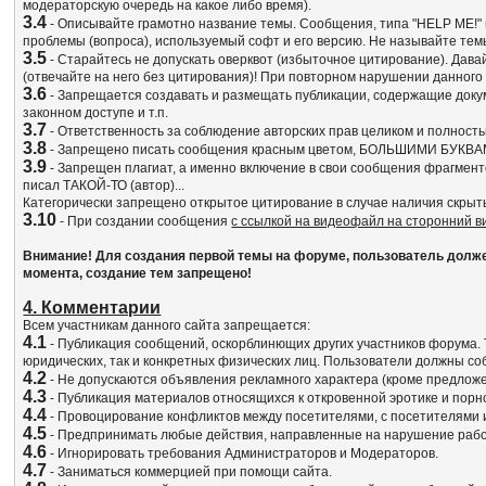
модераторскую очередь на какое либо время).
3.4
- Описывайте грамотно название темы. Сообщения, типа "HELP ME!" и
проблемы (вопроса), используемый софт и его версию. Не называйте т
3.5
- Старайтесь не допускать оверквот (избыточное цитирование). Да
(отвечайте на него без цитирования)! При повторном нарушении данного
3.6
- Запрещается создавать и размещать публикации, содержащие док
законном доступе и т.п.
3.7
- Ответственность за соблюдение авторских прав целиком и полност
3.8
- Запрещено писать сообщения красным цветом, БОЛЬШИМИ БУКВА
3.9
- Запрещен плагиат, а именно включение в свои сообщения фрагмент
писал ТАКОЙ-ТО (автор)...
Категорически запрещено открытое цитирование в случае наличия скрыт
3.10
- При создании сообщения
с ссылкой на видеофайл на сторонний 
Внимание! Для создания первой темы на форуме, пользователь должен 
момента, создание тем запрещено!
4. Комментарии
Всем участникам данного сайта запрещается:
4.1
- Публикация сообщений, оскорблинющих других участников форума. 
юридических, так и конкретных физических лиц. Пользователи должны 
4.2
- Не допускаются объявления рекламного характера (кроме предлож
4.3
- Публикация материалов относящихся к откровенной эротике и порн
4.4
- Провоцирование конфликтов между посетителями, с посетителями 
4.5
- Предпринимать любые действия, направленные на нарушение работ
4.6
- Игнорировать требования Администраторов и Модераторов.
4.7
- Заниматься коммерцией при помощи сайта.