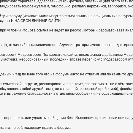
иватного характера, адресованных конкретному участнику (для этого есть по
гандировать гомосексуализм, гомофобию, рекламу наркотиков, терроризм, э
ту и форуму (исключениями могут являться ссылки на официальные ресурсы,
ие ресурсы И НА СВОИ ЛИЧНЫЕ САЙТЫ.
ри условии что , эта ссылка не ведёт на ресурс, который рассматривает ан
шрифт, отличный от кириллического. Администраторы имеют право редактиров
раторов и Модераторов. Пользователь сайта, несогласный с действием Модер
ю участника, необоснованный, последний вправе переписку с Модератором 
ньги и т.д) по вине того что на форуме никто не ответил или по каким то дру
 смысловой нагрузки; разговаривать не по теме, разговаривать ни о чём, за
 обсуждение любой другой темы, не связанной с основной проблемой), флей
тся и выражение благодарности в отдельном сообщении, не содержащем пол
ь, переносить или удалять сообщения без объяснения причин, если они нар
ателям, не соблюдающим правила форума.