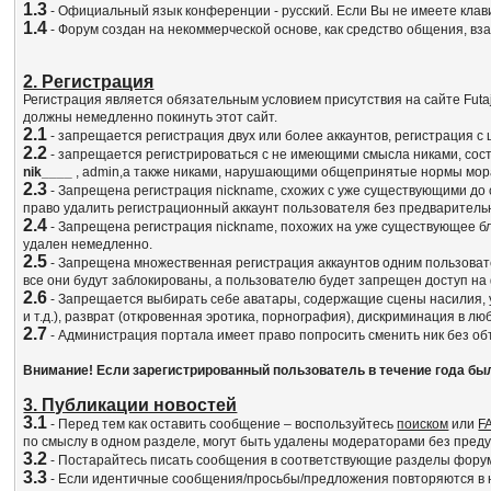
1.3
- Официальный язык конференции - русский. Если Вы не имеете клав
1.4
- Форум создан на некоммерческой основе, как средство общения, в
2. Регистрация
Регистрация является обязательным условием присутствия на сайте Fut
должны немедленно покинуть этот сайт.
2.1
- запрещается регистрация двух или более аккаунтов, регистрация с
2.2
- запрещается регистрироваться с не имеющими смысла никами, сос
nik____
, admin,а также никами, нарушающими общепринятые нормы мор
2.3
- Запрещена регистрация nickname, схожих с уже существующими до 
право удалить регистрационный аккаунт пользователя без предваритель
2.4
- Запрещена регистрация nickname, похожих на уже существующее бл
удален немедленно.
2.5
- Запрещена множественная регистрация аккаунтов одним пользовате
все они будут заблокированы, а пользователю будет запрещен доступ на
2.6
- Запрещается выбирать себе аватары, содержащие сцены насилия, у
и т.д.), разврат (откровенная эротика, порнография), дискриминация в 
2.7
- Администрация портала имеет право попросить сменить ник без объ
Внимание! Если зарегистрированный пользователь в течение года бы
3. Публикации новостей
3.1
- Перед тем как оставить сообщение – воспользуйтесь
поиском
или
F
по смыслу в одном разделе, могут быть удалены модераторами без пред
3.2
- Постарайтесь писать сообщения в соответствующие разделы форума
3.3
- Если идентичные сообщения/просьбы/предложения повторяются в не