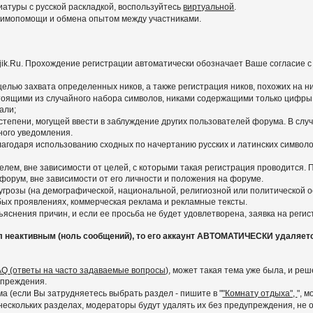
иатуры с русской раскладкой, воспользуйтесь
виртуальной
.
заимопомощи и обмена опытом между участниками.
ajik.Ru. Прохождение регистрации автоматически обозначает Ваше согласие 
 целью захвата определенных ников, а также регистрация ников, похожих на 
тоящими из случайного набора символов, никами содержащими только цифры,
али;
степени, могущей ввести в заблуждение других пользователей форума. В слу
ного уведомления.
агодаря использованию сходных по начертанию русских и латинских символов
лем, вне зависимости от целей, с которыми такая регистрация проводится.
 форум, вне зависимости от его личности и положения на форуме.
грозы (на демографической, национальной, религиозной или политической ос
любых проявлениях, коммерческая реклама и рекламные тексты.
яснения причин, и если ее просьба не будет удовлетворена, заявка на реги
л неактивным (ноль сообщений), то его аккаунт АВТОМАТИЧЕСКИ удаляет
AQ (ответы на часто задаваемые вопросы)
, может такая тема уже была, и р
упреждения.
 (если Вы затрудняетесь выбрать раздел - пишите в "
"Комнату отдыха",
", 
скольких разделах, модераторы будут удалять их без предупреждения, не ос