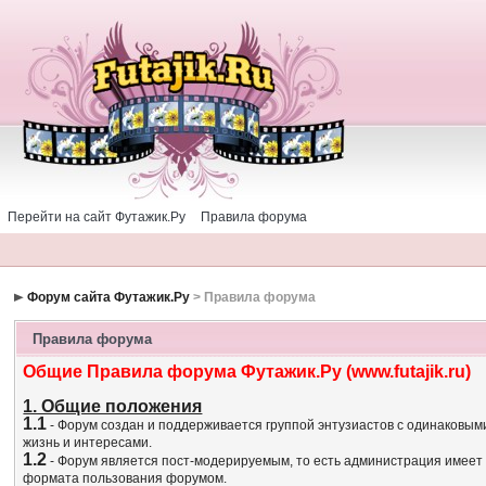
Перейти на сайт Футажик.Ру
Правила форума
Форум сайта Футажик.Ру
> Правила форума
Правила форума
Общие Правила форума Футажик.Ру (www.futajik.ru)
1. Общие положения
1.1
- Форум создан и поддерживается группой энтузиастов с одинаковым
жизнь и интересами.
1.2
- Форум является пост-модерируемым, то есть администрация имеет
формата пользования форумом.