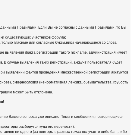
с данными Правилами. Если Вы не согласны с данными Правилами, то Вы
ники существующих участников форума;
 только гласные или согласные буквы,ники начинающиеся со словa
чае выявления факта регистрации такого nickname, администрация имеет
. В случае выявления таких регистраций, аккаунт пользователя будет
 При выявлении фактов проведения множественной регистрации аккаунтов
нове), сквернословия (ненормативная лексика, обзывательства, грубость
страцию может быть отклонена.
ся!
ешение Вашего вопроса уже описано. Темы и сообщения, повторяющиеся
модераторы разберутся куда его перенести).
тавляя ни одного (за повторы в разных темах получаете либо бан, либо