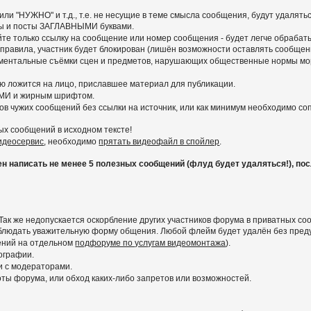
ли "НУЖНО" и т.д., т.е. не несущие в теме смысла сообщения, будут удалять
емы и посты ЗАГЛАВНЫМИ буквами.
вайте только ссылку на сообщение или номер сообщения - будет легче обра
 правила, участник будет блокирован (лишён возможности оставлять сообщени
ументальные съёмки сцен и предметов, нарушающих общественные нормы мор
ью ложится на лицо, приславшее материал для публикации.
МИ и жирным шрифтом.
ов чужих сообщений без ссылки на источник, или как минимум необходимо с
ых сообщений в исходном тексте!
видеосервис
, необходимо
прятать видеофайл в спойлер
.
написать не менее 5 полезных сообщений (флуд будет удаляться!), после
Так же недопускается оскорбление других участников форума в приватных со
соблюдать уважительную форму общения. Любой флейм будет удалён без пре
ений на отдельном
подфоруме по услугам видеомонтажа
).
ографии.
и с модераторами.
ы форума, или обход каких-либо запретов или возможностей.