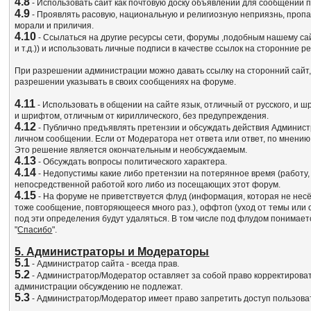
4.8
- Использовать сайт как почтовую доску объявлений для сообщений пр
4.9
- Проявлять расовую, национальную и религиозную неприязнь, пропа
морали и приличия.
4.10
- Ссылаться на другие ресурсы сети, форумы ,подобным нашему сай
и т.д.)) и использовать личные подписи в качестве ссылок на сторонн
При разрешении администрации можно давать ссылку на сторонний сайт,п
разрешении указывать в своих сообщениях на форуме.
4.11
- Использовать в общении на сайте язык, отличный от русского, и 
и шрифтом, отличным от кириллического, без предупреждения.
4.12
- Публично предъявлять претензии и обсуждать действия Админист
личном сообщении. Если от Модератора нет ответа или ответ, по мнени
Это решение является окончательным и необсуждаемым.
4.13
- Обсуждать вопросы политического характера.
4.14
- Недопустимы какие либо претензии на потерянное время (работу, де
непосредственной работой кого либо из посещающих этот форум.
4.15
- На форуме не приветствуется флуд (информация, которая не несёт
тоже сообщение, повторяющееся много раз.), оффтоп (уход от темы или
под эти определения будут удаляться. В том числе под флудом понимае
"
Спасибо
".
5. Администраторы и Модераторы
5.1
- Администратор сайта - всегда прав.
5.2
- Администратор/Модератор оставляет за собой право корректироват
администрации обсуждению не подлежат.
5.3
- Администратор/Модератор имеет право запретить доступ пользов