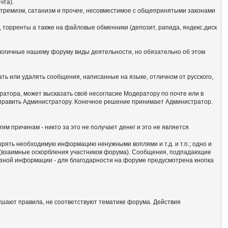
чта).
кстремизм, сатанизм и прочее, несовместимое с общепринятыми законами
 торренты а также на файловые обменники (депозит, рапида, яндекс.диск
алогичные нашему форуму виды деятельности, но обязательно об этом
ать или удалять сообщения, написанные на языке, отличном от русского,
атора, может высказать своё несогласие Модератору по почте или в
отправить Администратору. Конечное решение принимает Администратор.
гим причинам - никто за это не получает денег и это не является
сорять необходимую информацию ненужными воплями и т.д. и т.п.; одно и
м (взаимные оскорбления участников форума). Сообщения, подпадающие
езной информации - для благодарности на форуме предусмотрена кнопка
ушают правила, не соответствуют тематике форума. Действия