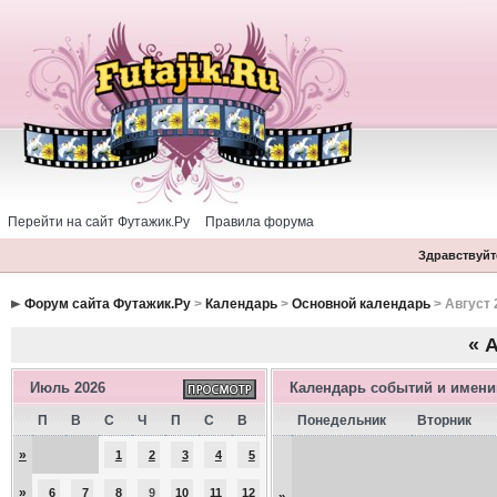
Перейти на сайт Футажик.Ру
Правила форума
Здравствуйте
Форум сайта Футажик.Ру
>
Календарь
>
Основной календарь
> Август 
«
А
Июль 2026
Календарь событий и имен
П
В
С
Ч
П
С
В
Понедельник
Вторник
»
1
2
3
4
5
»
6
7
8
9
10
11
12