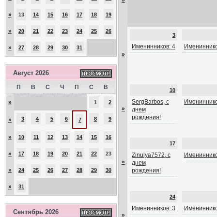
»
»
13
14
15
16
17
18
19
»
20
21
22
23
24
25
26
3
Именинников: 4
Имениннико
»
27
28
29
30
31
»
Август 2026
П
В
С
Ч
П
С
В
10
SergBarbos, с
Имениннико
»
1
2
»
днем
рождения!
3
4
5
6
8
9
»
7
»
10
11
12
13
14
15
16
17
»
17
18
19
20
21
22
23
Zinulya7572, с
Имениннико
»
днем
»
24
25
26
27
28
29
30
рождения!
»
31
24
Именинников: 3
Имениннико
Сентябрь 2026
»