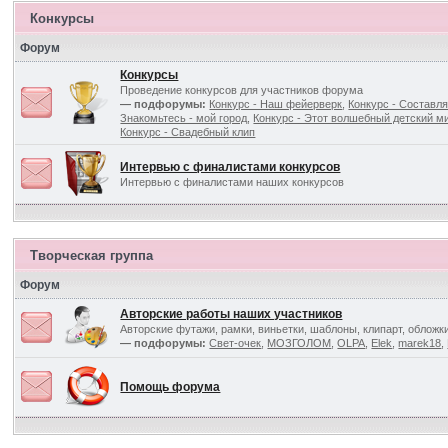
Конкурсы
Форум
Конкурсы
Проведение конкурсов для участников форума
— подфорумы:
Конкурс - Наш фейерверк
,
Конкурс - Составля
Знакомьтесь - мой город
,
Конкурс - Этот волшебный детский ми
Конкурс - Свадебный клип
Интервью с финалистами конкурсов
Интервью с финалистами наших конкурсов
Творческая группа
Форум
Авторские работы наших участников
Авторские футажи, рамки, виньетки, шаблоны, клипарт, обложк
— подфорумы:
Свет-очек
,
МОЗГОЛОМ
,
OLPA
,
Elek
,
marek18
,
Помощь форума