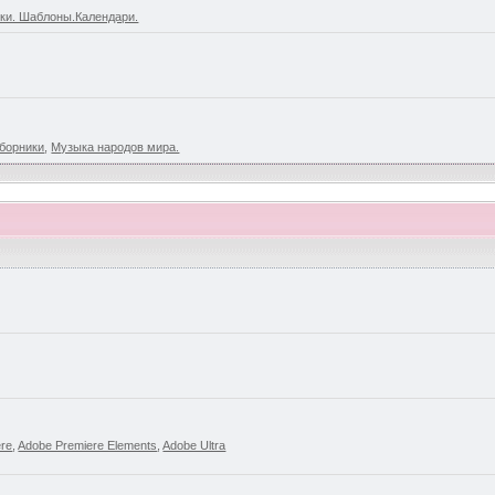
ки. Шаблоны.Календари.
борники
,
Музыка народов мира.
ere
,
Adobe Premiere Elements
,
Adobe Ultra