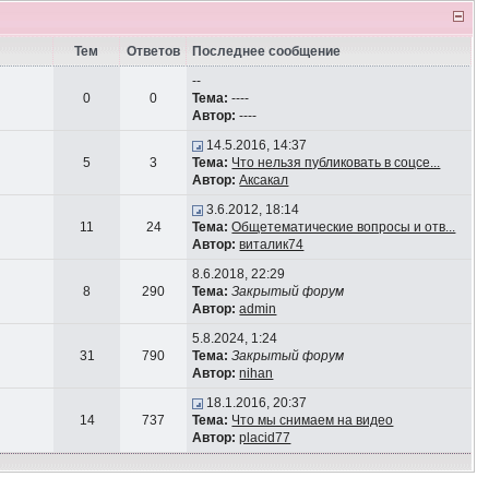
Тем
Ответов
Последнее сообщение
--
0
0
Тема:
----
Автор:
----
14.5.2016, 14:37
5
3
Тема:
Что нельзя публиковать в соцсе...
Автор:
Аксакал
3.6.2012, 18:14
11
24
Тема:
Общетематические вопросы и отв...
Автор:
виталик74
8.6.2018, 22:29
8
290
Тема:
Закрытый форум
Автор:
admin
5.8.2024, 1:24
31
790
Тема:
Закрытый форум
Автор:
nihan
18.1.2016, 20:37
14
737
Тема:
Что мы снимаем на видео
Автор:
placid77