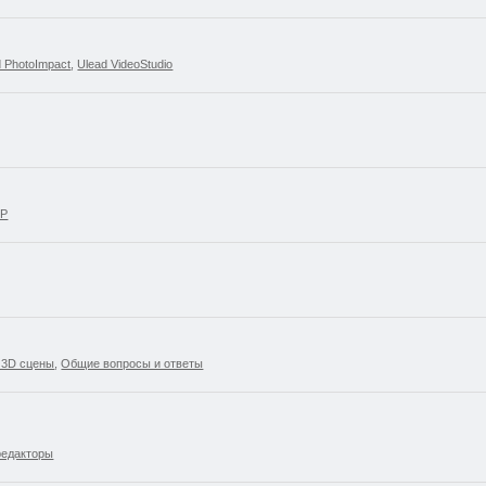
d PhotoImpact
,
Ulead VideoStudio
SP
 3D сцены
,
Общие вопросы и ответы
редакторы