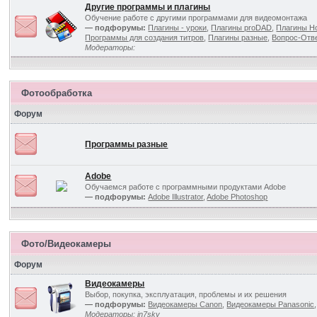
Другие программы и плагины
Обучение работе с другими программами для видеомонтажа
— подфорумы:
Плагины - уроки
,
Плагины proDAD
,
Плагины Ho
Программы для создания титров
,
Плагины разные
,
Вопрос-Отв
Модераторы:
Фотообработка
Форум
Программы разные
Adobe
Обучаемся работе с программными продуктами Adobe
— подфорумы:
Adobe Illustrator
,
Adobe Photoshop
Фото/Видеокамеры
Форум
Видеокамеры
Выбор, покупка, эксплуатация, проблемы и их решения
— подфорумы:
Видеокамеры Canon
,
Видеокамеры Panasonic
Модераторы:
in7sky