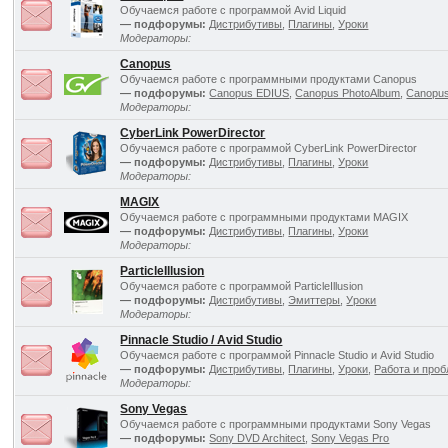
Обучаемся работе с программой Avid Liquid
— подфорумы:
Дистрибутивы
,
Плагины
,
Уроки
Модераторы:
Canopus
Обучаемся работе с программными продуктами Canopus
— подфорумы:
Canopus EDIUS
,
Canopus PhotoAlbum
,
Canopus
Модераторы:
CyberLink PowerDirector
Обучаемся работе с программой CyberLink PowerDirector
— подфорумы:
Дистрибутивы
,
Плагины
,
Уроки
Модераторы:
MAGIX
Обучаемся работе с программными продуктами MAGIX
— подфорумы:
Дистрибутивы
,
Плагины
,
Уроки
Модераторы:
ParticleIllusion
Обучаемся работе с программой ParticleIllusion
— подфорумы:
Дистрибутивы
,
Эмиттеры
,
Уроки
Модераторы:
Pinnacle Studio / Avid Studio
Обучаемся работе с программой Pinnacle Studio и Avid Studio
— подфорумы:
Дистрибутивы
,
Плагины
,
Уроки
,
Работа и про
Модераторы:
Sony Vegas
Обучаемся работе с программными продуктами Sony Vegas
— подфорумы:
Sony DVD Architect
,
Sony Vegas Pro