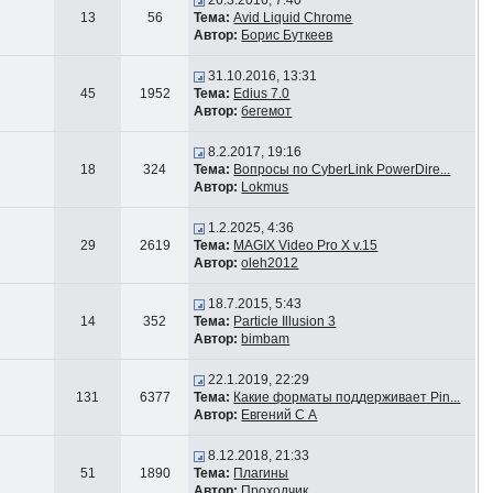
26.3.2016, 7:40
13
56
Тема:
Avid Liquid Chrome
Автор:
Борис Буткеев
31.10.2016, 13:31
45
1952
Тема:
Edius 7.0
Автор:
бегемот
8.2.2017, 19:16
18
324
Тема:
Вопросы по CyberLink PowerDire...
Автор:
Lokmus
1.2.2025, 4:36
29
2619
Тема:
MAGIX Video Pro X v.15
Автор:
oleh2012
18.7.2015, 5:43
14
352
Тема:
Particle Illusion 3
Автор:
bimbam
22.1.2019, 22:29
131
6377
Тема:
Какие форматы поддерживает Pin...
Автор:
Евгений С А
8.12.2018, 21:33
51
1890
Тема:
Плагины
Автор:
Проходчик