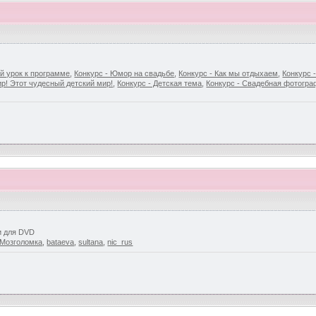
й урок к программе
,
Конкурс - Юмор на свадьбе
,
Конкурс - Как мы отдыхаем
,
Конкурс 
р! Этот чудесный детский мир!
,
Конкурс - Детская тема
,
Конкурс - Свадебная фотогр
и для DVD
Мозголомка
,
bataeva
,
sultana
,
nic_rus