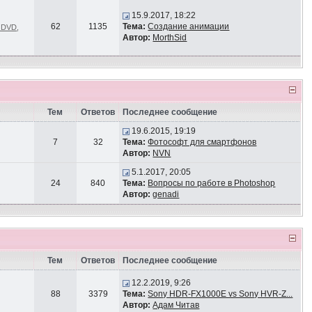
15.9.2017, 18:22
62
1135
Тема:
Создание анимации
и DVD
,
Автор:
MorthSid
Тем
Ответов
Последнее сообщение
19.6.2015, 19:19
7
32
Тема:
Фотософт для смартфонов
Автор:
NVN
5.1.2017, 20:05
24
840
Тема:
Вопросы по работе в Photoshop
Автор:
genadi
Тем
Ответов
Последнее сообщение
12.2.2019, 9:26
88
3379
Тема:
Sony HDR-FX1000E vs Sony HVR-Z...
Автор:
Адам Читав