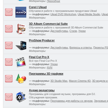
Модераторы:
Проходчик
Corel / Ulead
Обучаемся работе с программными продуктами Ulead
— подфорумы:
Ulead DVD Workshop
,
Ulead Media Studio
,
Ulea
Модераторы:
3D Album Commercial Suite
Обучаемся работе с программой 3D Album Commercial Suite
— подфорумы:
Дистрибутивы
,
Стили
,
Уроки
Модераторы:
ProShow Producer
— подфорумы:
Дистрибутивы
,
Вопросы и ответы
,
Проекты P
Модераторы:
Final Cut Pro X
Всё про Final Cut Pro X
— подфорумы:
Уроки
Модераторы:
NVN
Программы 3D графики
— подфорумы:
3D Studio Max
,
Maxon Cinema 4D
,
3D модели и
Модераторы:
Аудио редакторы
Программы для создания музыки, программы для DJ.
Обсуждения программ.
— подфорумы:
Программы для работы со звуком
,
Звуковые 
Модераторы: