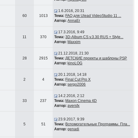
1.6.2016, 20:31
60
1013
Тема:
FAQ для Ulead VideoStudio 11 ...
Автор:
AnnaEr
17.3.2016, 9:49
11
370
Тема:
3D-Album CS v.3.30 RUS + Style...
Автор:
Maxxim
21.12.2018, 21:30
28
2915
Тема:
ДЕТСКИЕ проекты и шаблоны PSP
Автор:
kinoLOG
20.1.2018, 14:18
2
4
Тема:
Final Cut Pro X
Автор:
sergo2006
14.2.2016, 2:12
33
237
Тема:
Maxon Cinema 4D
Автор:
aversfx
23.9.2017, 9:39
5
51
Тема:
Вспомогательные Программы. Пла...
Автор:
genadi