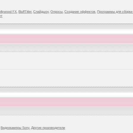
llywood FX
,
BluffTitler
,
Слайдшоу
,
Опросы
,
Создание эффектов
,
Программы для сборк
ет
,
Видеокамеры Sony
,
Другие производители