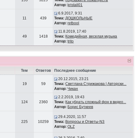
153
3225
Тема:
подскажите пожалуйста
Автор:
kristall01
6.9.2017, 9:31
11
439
Тема:
ДОШКОЛЬНЫЕ
Автор:
retbool
11.8.2019, 17:40
49
1418
Тема:
Комедийная, веселая музыка
Автор:
trito
Тем
Ответов
Последнее сообщение
20.12.2015, 23:21
19
59
Тема:
Светлана Стрижакова | Авторски...
Автор:
Чикан
2.2.2019, 19:43
124
2360
Тема:
Как убрать сложный фон в видео...
Автор:
Борис Буткеев
29.4.2020, 11:57
225
10259
Тема:
Вопросы и Ответы-N3
Автор:
OLZ