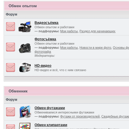
Обмен опытом
Форум
Видеосъёмка
Обмен опытом и работами
— подфорумы:
Мои работы
,
Раздел для начинающих
Фотосъёмка
Обмен опытом и работами
— подфорумы:
Мои работы
,
Новости в мире фото
,
Основы ф
фотографа
Модераторы:
HD-видео
HD-видео и всё, что с ним связано
Обменник
Форум
Обмен футажами
Обмениваемся интересными футажами
— подфорумы:
Футажи от производителей
,
Свадебные футаж
Обмен клипартами