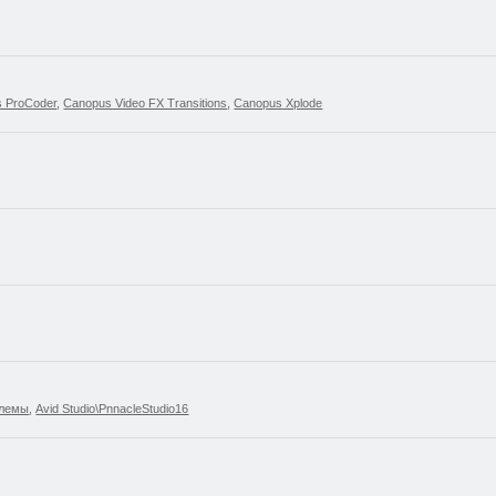
 ProCoder
,
Canopus Video FX Transitions
,
Canopus Xplode
блемы
,
Avid Studio\PnnacleStudio16