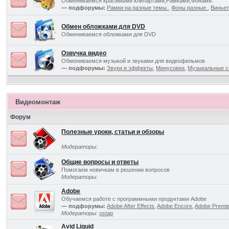
Обмениваемся красивыми клипартами,Рамками,Фонами.
— подфорумы:
Рамки на разные темы.
,
Фоны разные.
,
Виньет
Обмен обложками для DVD
Обмениваемся обложками для DVD
Озвучка видео
Обмениваемся музыкой и звуками для видеофильмов
— подфорумы:
Звуки и эффекты
,
Минусовки
,
Музыкальные с
Видеомонтаж
Форум
Полезные уроки, статьи и обзоры
Модераторы:
Общие вопросы и ответы
Помогаем новичкам в решении вопросов
Модераторы:
Adobe
Обучаемся работе с программными продуктами Adobe
— подфорумы:
Adobe After Effects
,
Adobe Encore
,
Adobe Premi
Модераторы:
ostap
Avid Liquid