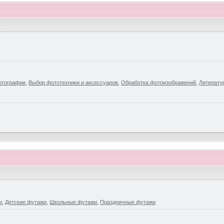
отографии
,
Выбор фототехники и аксессуаров
,
Обработка фотоизображений
,
Литерату
и
,
Детские футажи
,
Школьные футажи
,
Праздничные футажи