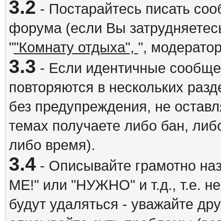
3.2
- Постарайтесь писать со
форума (если Вы затрудняетесь
"
"Комнату отдыха",
", модерато
3.3
- Если идентичные сообщ
повторяются в нескольких разд
без предупреждения, не оставл
темах получаете либо бан, либ
либо время).
3.4
- Описывайте грамотно на
ME!" или "НУЖНО" и т.д., т.е. 
будут удаляться - уважайте др