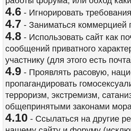
работы форума, или обход каки
4.6
- Игнорировать требовани
4.7
- Заниматься коммерцией 
4.8
- Использовать сайт как п
сообщений приватного характе
участнику (для этого есть почта
4.9
- Проявлять расовую, наци
пропагандировать гомосексуал
терроризм, экстремизм, сатани
общепринятыми законами мора
4.10
- Ссылаться на другие р
нашему сайту и форуму (исклю