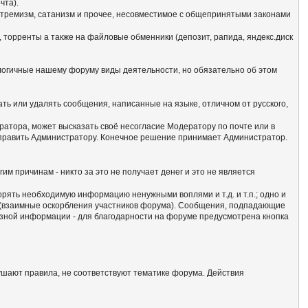
чта).
кстремизм, сатанизм и прочее, несовместимое с общепринятыми законами
 торренты а также на файловые обменники (депозит, рапида, яндекс.диск
алогичные нашему форуму виды деятельности, но обязательно об этом
ать или удалять сообщения, написанные на языке, отличном от русского,
атора, может высказать своё несогласие Модератору по почте или в
отправить Администратору. Конечное решение принимает Администратор.
гим причинам - никто за это не получает денег и это не является
сорять необходимую информацию ненужными воплями и т.д. и т.п.; одно и
м (взаимные оскорбления участников форума). Сообщения, подпадающие
езной информации - для благодарности на форуме предусмотрена кнопка
ушают правила, не соответствуют тематике форума. Действия