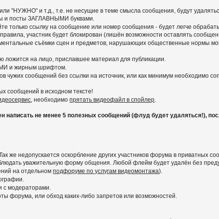
ли "НУЖНО" и т.д., т.е. не несущие в теме смысла сообщения, будут удалять
емы и посты ЗАГЛАВНЫМИ буквами.
вайте только ссылку на сообщение или номер сообщения - будет легче обра
 правила, участник будет блокирован (лишён возможности оставлять сообщени
ументальные съёмки сцен и предметов, нарушающих общественные нормы мор
ью ложится на лицо, приславшее материал для публикации.
МИ и жирным шрифтом.
ов чужих сообщений без ссылки на источник, или как минимум необходимо с
ых сообщений в исходном тексте!
видеосервис
, необходимо
прятать видеофайл в спойлер
.
написать не менее 5 полезных сообщений (флуд будет удаляться!), после
Так же недопускается оскорбление других участников форума в приватных со
соблюдать уважительную форму общения. Любой флейм будет удалён без пре
ений на отдельном
подфоруме по услугам видеомонтажа
).
ографии.
и с модераторами.
ы форума, или обход каких-либо запретов или возможностей.