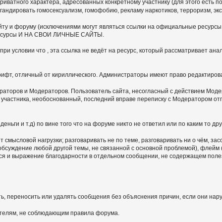
иватного характера, адресованных конкретному участнику (для этого есть по
гандировать гомосексуализм, гомофобию, рекламу наркотиков, терроризм, э
ту и форуму (исключениями могут являться ссылки на официальные ресурсы,
ие ресурсы И НА СВОИ ЛИЧНЫЕ САЙТЫ.
ри условии что , эта ссылка не ведёт на ресурс, который рассматривает ан
шрифт, отличный от кириллического. Администраторы имеют право редактиров
раторов и Модераторов. Пользователь сайта, несогласный с действием Модер
ю участника, необоснованный, последний вправе переписку с Модератором 
ньги и т.д) по вине того что на форуме никто не ответил или по каким то дру
 смысловой нагрузки; разговаривать не по теме, разговаривать ни о чём, за
 обсуждение любой другой темы, не связанной с основной проблемой), флей
тся и выражение благодарности в отдельном сообщении, не содержащем пол
ь, переносить или удалять сообщения без объяснения причин, если они нар
ателям, не соблюдающим правила форума.