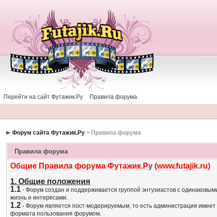
Перейти на сайт Футажик.Ру
Правила форума
Форум сайта Футажик.Ру
> Правила форума
Правила форума
Общие Правила форума Футажик.Ру (www.futajik.ru)
1. Общие положения
1.1
- Форум создан и поддерживается группой энтузиастов с одинаковым
жизнь и интересами.
1.2
- Форум является пост-модерируемым, то есть администрация имеет
формата пользования форумом.