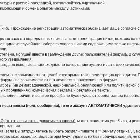
иатуры с русской раскладкой, воспользуйтесь
виртуальной
.
заимопомощи и обмена опытом между участниками.
ajik.Ru. Прохождение регистрации автоматически обозначает Ваше согласие 
 целью захвата определенных ников, а также регистрация ников, похожих на 
тоящими из случайного набора символов, никами содержащими только цифры,
али;
степени, могущей ввести в заблуждение других пользователей форума. В слу
ного уведомления.
агодаря использованию сходных по начертанию русских и латинских символов
лем, вне зависимости от целей, с которыми такая регистрация проводится.
 форум, вне зависимости от его личности и положения на форуме.
грозы (на демографической, национальной, религиозной или политической ос
любых проявлениях, коммерческая реклама и рекламные тексты.
яснения причин, и если ее просьба не будет удовлетворена, заявка на реги
л неактивным (ноль сообщений), то его аккаунт АВТОМАТИЧЕСКИ удаляет
AQ (ответы на часто задаваемые вопросы)
, может такая тема уже была, и р
упреждения.
 (если Вы затрудняетесь выбрать раздел - пишите в "
"Комнату отдыха",
", 
скольких разделах, модераторы будут удалять их без предупреждения, не ос