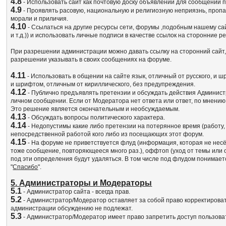
4.8
- Использовать сайт как почтовую доску объявлений для сообщений пр
4.9
- Проявлять расовую, национальную и религиозную неприязнь, пропа
морали и приличия.
4.10
- Ссылаться на другие ресурсы сети, форумы ,подобным нашему сай
и т.д.)) и использовать личные подписи в качестве ссылок на сторонн
При разрешении администрации можно давать ссылку на сторонний сайт,п
разрешении указывать в своих сообщениях на форуме.
4.11
- Использовать в общении на сайте язык, отличный от русского, и 
и шрифтом, отличным от кириллического, без предупреждения.
4.12
- Публично предъявлять претензии и обсуждать действия Админист
личном сообщении. Если от Модератора нет ответа или ответ, по мнени
Это решение является окончательным и необсуждаемым.
4.13
- Обсуждать вопросы политического характера.
4.14
- Недопустимы какие либо претензии на потерянное время (работу, де
непосредственной работой кого либо из посещающих этот форум.
4.15
- На форуме не приветствуется флуд (информация, которая не несёт
тоже сообщение, повторяющееся много раз.), оффтоп (уход от темы или
под эти определения будут удаляться. В том числе под флудом понимае
"
Спасибо
".
5. Администраторы и Модераторы
5.1
- Администратор сайта - всегда прав.
5.2
- Администратор/Модератор оставляет за собой право корректироват
администрации обсуждению не подлежат.
5.3
- Администратор/Модератор имеет право запретить доступ пользов