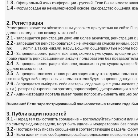
1.3
- Официальный язык конференции - русский. Если Вы не имеете клав
1.4
- Форум создан на некоммерческой основе, как средство общения, в
2. Регистрация
Регистрация является обязательным условием присутствия на сайте Fut
должны немедленно покинуть этот сайт.
2.1
- запрещается регистрация двух или более аккаунтов, регистрация с
2.2
- запрещается регистрироваться с не имеющими смысла никами, сос
nik____
, admin,а также никами, нарушающими общепринятые нормы мор
2.3
- Запрещена регистрация nickname, схожих с уже существующими до 
право удалить регистрационный аккаунт пользователя без предваритель
2.4
- Запрещена регистрация nickname, похожих на уже существующее бл
удален немедленно.
2.5
- Запрещена множественная регистрация аккаунтов одним пользовате
все они будут заблокированы, а пользователю будет запрещен доступ на
2.6
- Запрещается выбирать себе аватары, содержащие сцены насилия, у
и т.д.), разврат (откровенная эротика, порнография), дискриминация в 
2.7
- Администрация портала имеет право попросить сменить ник без объ
Внимание! Если зарегистрированный пользователь в течение года бы
3. Публикации новостей
3.1
- Перед тем как оставить сообщение – воспользуйтесь
поиском
или
F
по смыслу в одном разделе, могут быть удалены модераторами без пред
3.2
- Постарайтесь писать сообщения в соответствующие разделы форума
3.3
- Если идентичные сообщения/просьбы/предложения повторяются в не