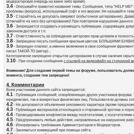
модераторскую очередь на какое либо время).
3.4
- Описывайте грамотно название темы. Сообщения, типа "HELP ME!" и
проблемы (вопроса), используемый софт и его версию. Не называйте т
3.5
- Старайтесь не допускать оверквот (избыточное цитирование). Да
(отвечайте на него без цитирования)! При повторном нарушении данного
3.6
- Запрещается создавать и размещать публикации, содержащие док
законном доступе и т.п.
3.7
- Ответственность за соблюдение авторских прав целиком и полност
3.8
- Запрещено писать сообщения красным цветом, БОЛЬШИМИ БУКВА
3.9
- Запрещен плагиат, а именно включение в свои сообщения фрагмент
писал ТАКОЙ-ТО (автор)...
Категорически запрещено открытое цитирование в случае наличия скрыт
3.10
- При создании сообщения
с ссылкой на видеофайл на сторонний 
Внимание! Для создания первой темы на форуме, пользователь должен 
момента, создание тем запрещено!
4. Комментарии
Всем участникам данного сайта запрещается:
4.1
- Публикация сообщений, оскорблинющих других участников форума. 
юридических, так и конкретных физических лиц. Пользователи должны 
4.2
- Не допускаются объявления рекламного характера (кроме предлож
4.3
- Публикация материалов относящихся к откровенной эротике и порн
4.4
- Провоцирование конфликтов между посетителями, с посетителями 
4.5
- Предпринимать любые действия, направленные на нарушение работ
4.6
- Игнорировать требования Администраторов и Модераторов.
4.7
- Заниматься коммерцией при помощи сайта.