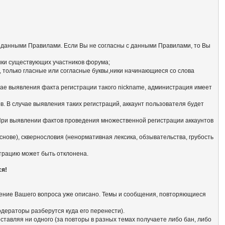
с данными Правилами. Если Вы не согласны с данными Правилами, то Вы
ники существующих участников форума;
 только гласные или согласные буквы,ники начинающиеся со словa
чае выявления факта регистрации такого nickname, администрация имеет
. В случае выявления таких регистраций, аккаунт пользователя будет
 При выявлении фактов проведения множественной регистрации аккаунтов
нове), сквернословия (ненормативная лексика, обзывательства, грубость
страцию может быть отклонена.
ся!
ешение Вашего вопроса уже описано. Темы и сообщения, повторяющиеся
модераторы разберутся куда его перенести).
тавляя ни одного (за повторы в разных темах получаете либо бан, либо