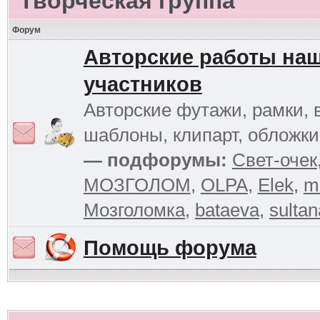
Творческая группа
Форум
Авторские работы на
участников
Авторские футажи, рамки, 
шаблоны, клипарт, обложк
— подфорумы:
Свет-очек
МОЗГОЛОМ
,
OLPA
,
Elek
,
m
Мозголомка
,
bataeva
,
sultan
Помощь форума