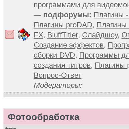
программами для видеомо
— подфорумы:
Плагины -
Плагины proDAD
,
Плагины 
FX
,
BluffTitler
,
Слайдшоу
,
О
Создание эффектов
,
Прогр
сборки DVD
,
Программы д
создания титров
,
Плагины 
Вопрос-Ответ
Модераторы:
Фотообработка
Форум