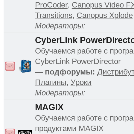
ProCoder
,
Canopus Video F
Transitions
,
Canopus Xplode
Модераторы:
CyberLink PowerDirect
Обучаемся работе с прогр
CyberLink PowerDirector
— подфорумы:
Дистрибу
Плагины
,
Уроки
Модераторы:
MAGIX
Обучаемся работе с прог
продуктами MAGIX