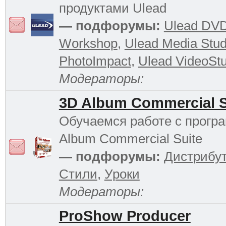
продуктами Ulead
— подфорумы:
Ulead DV
Workshop
,
Ulead Media Stud
PhotoImpact
,
Ulead VideoStu
Модераторы:
3D Album Commercial S
Обучаемся работе с прогр
Album Commercial Suite
— подфорумы:
Дистрибу
Стили
,
Уроки
Модераторы:
ProShow Producer