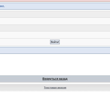
же.
Вернуться назад
Текстовая версия