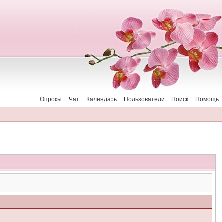
Опросы
Чат
Календарь
Пользователи
Поиск
Помощь