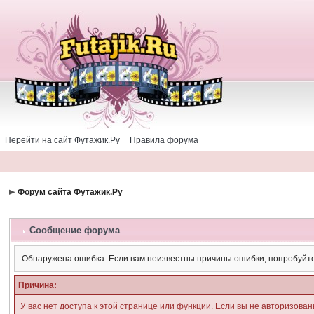
Перейти на сайт Футажик.Ру
Правила форума
Форум сайта Футажик.Ру
Сообщение форума
Обнаружена ошибка. Если вам неизвестны причины ошибки, попробуйт
Причина:
У вас нет доступа к этой странице или функции. Если вы не авторизова