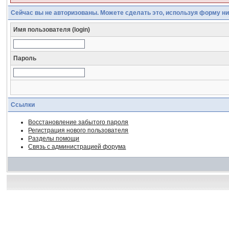
Сейчас вы не авторизованы. Можете сделать это, используя форму ни
Имя пользователя (login)
Пароль
Ссылки
Восстановление забытого пароля
Регистрация нового пользователя
Разделы помощи
Связь с администрацией форума