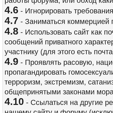
работы форума, или обход каки
4.6
- Игнорировать требовани
4.7
- Заниматься коммерцией 
4.8
- Использовать сайт как п
сообщений приватного характе
участнику (для этого есть почта
4.9
- Проявлять расовую, наци
пропагандировать гомосексуал
терроризм, экстремизм, сатани
общепринятыми законами мора
4.10
- Ссылаться на другие р
нашему сайту и форуму (исклю