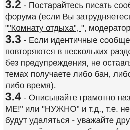
3.2
- Постарайтесь писать со
форума (если Вы затрудняетесь
"
"Комнату отдыха",
", модерато
3.3
- Если идентичные сообщ
повторяются в нескольких разд
без предупреждения, не оставл
темах получаете либо бан, либ
либо время).
3.4
- Описывайте грамотно на
ME!" или "НУЖНО" и т.д., т.е. 
будут удаляться - уважайте др