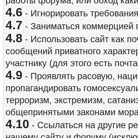
работы форума, или обход каки
4.6
- Игнорировать требовани
4.7
- Заниматься коммерцией 
4.8
- Использовать сайт как п
сообщений приватного характе
участнику (для этого есть почта
4.9
- Проявлять расовую, наци
пропагандировать гомосексуал
терроризм, экстремизм, сатани
общепринятыми законами мора
4.10
- Ссылаться на другие р
нашему сайту и форуму (исклю