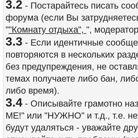
3.2
- Постарайтесь писать со
форума (если Вы затрудняетесь
"
"Комнату отдыха",
", модерато
3.3
- Если идентичные сообщ
повторяются в нескольких разд
без предупреждения, не оставл
темах получаете либо бан, либ
либо время).
3.4
- Описывайте грамотно на
ME!" или "НУЖНО" и т.д., т.е. 
будут удаляться - уважайте др