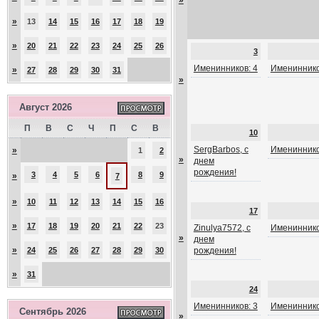
»
»
13
14
15
16
17
18
19
»
20
21
22
23
24
25
26
3
Именинников: 4
Имениннико
»
27
28
29
30
31
»
Август 2026
П
В
С
Ч
П
С
В
10
SergBarbos, с
Имениннико
»
1
2
»
днем
рождения!
3
4
5
6
8
9
»
7
»
10
11
12
13
14
15
16
17
»
17
18
19
20
21
22
23
Zinulya7572, с
Имениннико
»
днем
»
24
25
26
27
28
29
30
рождения!
»
31
24
Именинников: 3
Имениннико
Сентябрь 2026
»