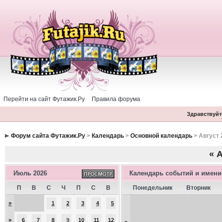
Перейти на сайт Футажик.Ру
Правила форума
Здравствуйте
Форум сайта Футажик.Ру
>
Календарь
>
Основной календарь
> Август 
«
А
Июль 2026
Календарь событий и имен
П
В
С
Ч
П
С
В
Понедельник
Вторник
»
1
2
3
4
5
»
6
7
8
9
10
11
12