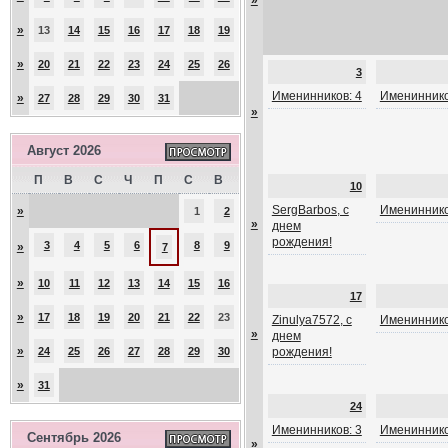
»
»
13
14
15
16
17
18
19
»
20
21
22
23
24
25
26
3
Именинников: 4
Имениннико
»
27
28
29
30
31
»
Август 2026
П
В
С
Ч
П
С
В
10
SergBarbos, с
Имениннико
»
1
2
»
днем
рождения!
3
4
5
6
8
9
»
7
»
10
11
12
13
14
15
16
17
»
17
18
19
20
21
22
23
Zinulya7572, с
Имениннико
»
днем
»
24
25
26
27
28
29
30
рождения!
»
31
24
Именинников: 3
Имениннико
Сентябрь 2026
»