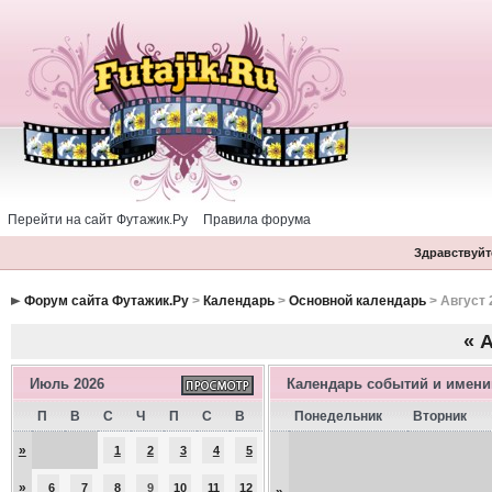
Перейти на сайт Футажик.Ру
Правила форума
Здравствуйте
Форум сайта Футажик.Ру
>
Календарь
>
Основной календарь
> Август 
«
А
Июль 2026
Календарь событий и имен
П
В
С
Ч
П
С
В
Понедельник
Вторник
»
1
2
3
4
5
»
6
7
8
9
10
11
12