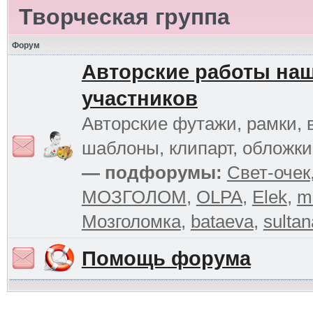
Творческая группа
Форум
Авторские работы на
участников
Авторские футажи, рамки, 
шаблоны, клипарт, обложк
— подфорумы:
Свет-очек
МОЗГОЛОМ
,
OLPA
,
Elek
,
m
Мозголомка
,
bataeva
,
sultan
Помощь форума