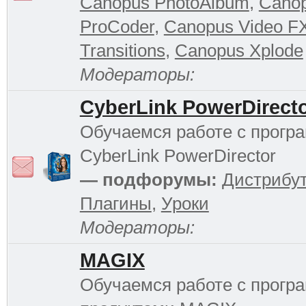
Canopus PhotoAlbum
,
Cano
ProCoder
,
Canopus Video F
Transitions
,
Canopus Xplode
Модераторы:
CyberLink PowerDirect
Обучаемся работе с прогр
CyberLink PowerDirector
— подфорумы:
Дистрибу
Плагины
,
Уроки
Модераторы:
MAGIX
Обучаемся работе с прог