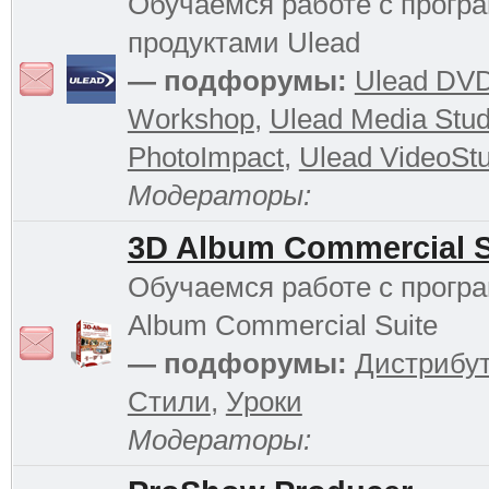
Обучаемся работе с прог
продуктами Ulead
— подфорумы:
Ulead DV
Workshop
,
Ulead Media Stud
PhotoImpact
,
Ulead VideoStu
Модераторы:
3D Album Commercial S
Обучаемся работе с прогр
Album Commercial Suite
— подфорумы:
Дистрибу
Стили
,
Уроки
Модераторы: