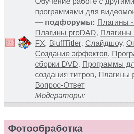
Обучение работе с другим
программами для видеомо
— подфорумы:
Плагины -
Плагины proDAD
,
Плагины 
FX
,
BluffTitler
,
Слайдшоу
,
О
Создание эффектов
,
Прогр
сборки DVD
,
Программы д
создания титров
,
Плагины 
Вопрос-Ответ
Модераторы:
Фотообработка