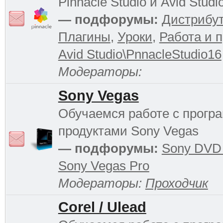
Pinnacle Studio и Avid Studi
— подфорумы:
Дистрибу
Плагины
,
Уроки
,
Работа и 
Avid Studio\PnnacleStudio16
Модераторы:
Sony Vegas
Обучаемся работе с прог
продуктами Sony Vegas
— подфорумы:
Sony DVD 
Sony Vegas Pro
Модераторы:
Проходчик
Corel / Ulead