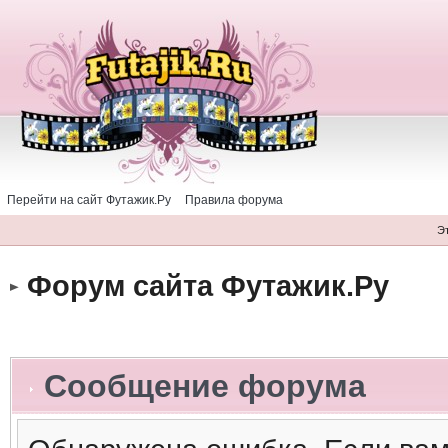
Перейти на сайт Футажик.Ру
Правила форума
Э
Форум сайта Футажик.Ру
Сообщение форума