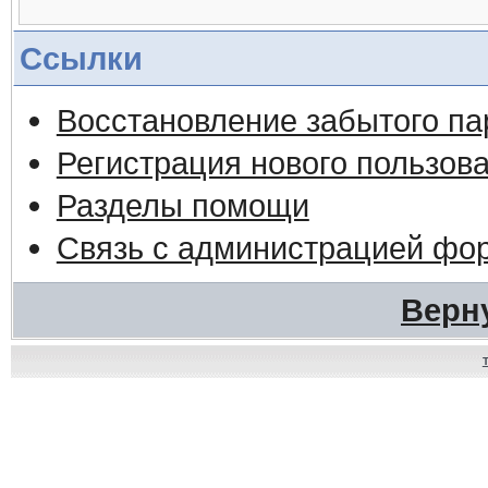
Ссылки
Восстановление забытого па
Регистрация нового пользов
Разделы помощи
Связь с администрацией фо
Верн