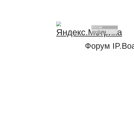
Форум
IP.Bo