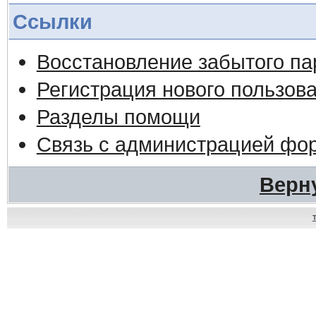
Ссылки
Восстановление забытого па
Регистрация нового пользов
Разделы помощи
Связь с администрацией фо
Верн