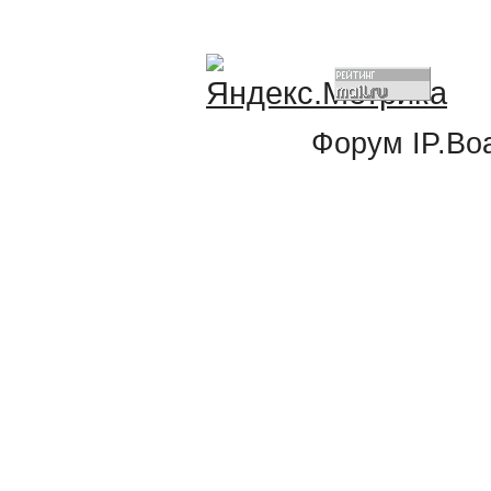
Форум
IP.Bo