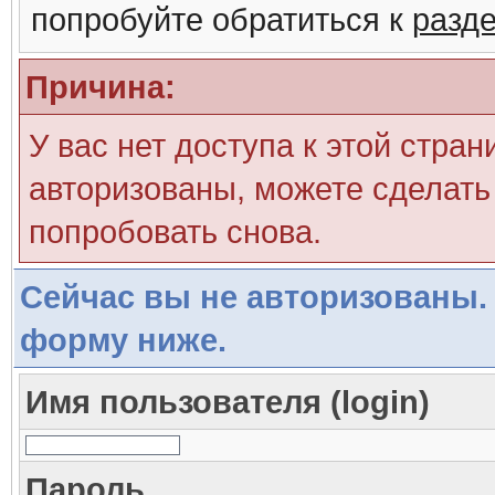
попробуйте обратиться к
разд
Причина:
У вас нет доступа к этой стра
авторизованы, можете сделать 
попробовать снова.
Сейчас вы не авторизованы. 
форму ниже.
Имя пользователя (login)
Пароль