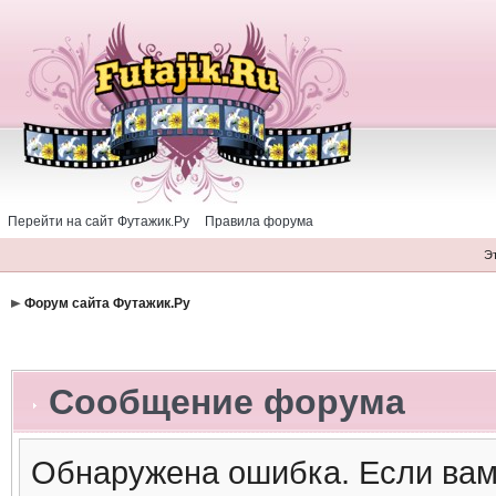
Перейти на сайт Футажик.Ру
Правила форума
Э
Форум сайта Футажик.Ру
Сообщение форума
Обнаружена ошибка. Если вам