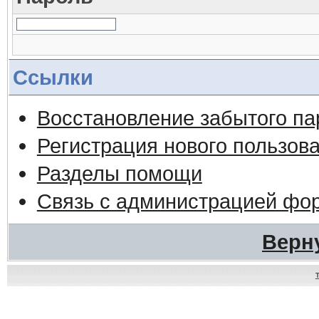
Ссылки
Восстановление забытого па
Регистрация нового пользов
Разделы помощи
Связь с администрацией фо
Верн