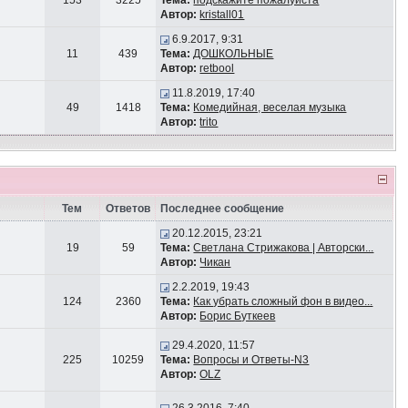
153
3225
Тема:
подскажите пожалуйста
Автор:
kristall01
6.9.2017, 9:31
11
439
Тема:
ДОШКОЛЬНЫЕ
Автор:
retbool
11.8.2019, 17:40
49
1418
Тема:
Комедийная, веселая музыка
Автор:
trito
Тем
Ответов
Последнее сообщение
20.12.2015, 23:21
19
59
Тема:
Светлана Стрижакова | Авторски...
Автор:
Чикан
2.2.2019, 19:43
124
2360
Тема:
Как убрать сложный фон в видео...
Автор:
Борис Буткеев
29.4.2020, 11:57
225
10259
Тема:
Вопросы и Ответы-N3
Автор:
OLZ