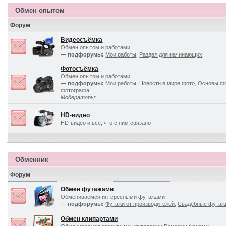
Обмен опытом
Форум
Видеосъёмка
Обмен опытом и работами
— подфорумы:
Мои работы
,
Раздел для начинающих
Фотосъёмка
Обмен опытом и работами
— подфорумы:
Мои работы
,
Новости в мире фото
,
Основы ф
фотографа
Модераторы:
HD-видео
HD-видео и всё, что с ним связано
Обменник
Форум
Обмен футажами
Обмениваемся интересными футажами
— подфорумы:
Футажи от производителей
,
Свадебные футаж
Обмен клипартами