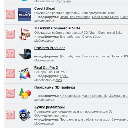
Модераторы:
Проходчик
Corel / Ulead
Обучаемся работе с программными продуктами Ulead
— подфорумы:
Ulead DVD Workshop
,
Ulead Media Studio
,
Ulea
Модераторы:
3D Album Commercial Suite
Обучаемся работе с программой 3D Album Commercial Suite
— подфорумы:
Дистрибутивы
,
Стили
,
Уроки
Модераторы:
ProShow Producer
— подфорумы:
Дистрибутивы
,
Вопросы и ответы
,
Проекты P
Модераторы:
Final Cut Pro X
Всё про Final Cut Pro X
— подфорумы:
Уроки
Модераторы:
NVN
Программы 3D графики
— подфорумы:
3D Studio Max
,
Maxon Cinema 4D
,
3D модели и
Модераторы:
Аудио редакторы
Программы для создания музыки, программы для DJ.
Обсуждения программ.
— подфорумы:
Программы для работы со звуком
,
Звуковые 
Модераторы: