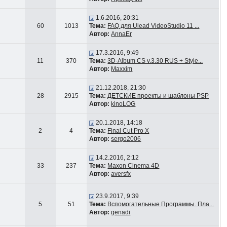
1.6.2016, 20:31
60
1013
Тема:
FAQ для Ulead VideoStudio 11 ...
Автор:
AnnaEr
17.3.2016, 9:49
11
370
Тема:
3D-Album CS v.3.30 RUS + Style...
Автор:
Maxxim
21.12.2018, 21:30
28
2915
Тема:
ДЕТСКИЕ проекты и шаблоны PSP
Автор:
kinoLOG
20.1.2018, 14:18
2
4
Тема:
Final Cut Pro X
Автор:
sergo2006
14.2.2016, 2:12
33
237
Тема:
Maxon Cinema 4D
Автор:
aversfx
23.9.2017, 9:39
5
51
Тема:
Вспомогательные Программы. Пла...
Автор:
genadi