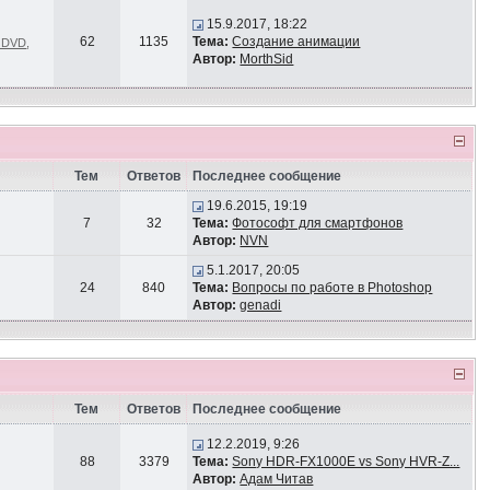
15.9.2017, 18:22
62
1135
Тема:
Создание анимации
и DVD
,
Автор:
MorthSid
Тем
Ответов
Последнее сообщение
19.6.2015, 19:19
7
32
Тема:
Фотософт для смартфонов
Автор:
NVN
5.1.2017, 20:05
24
840
Тема:
Вопросы по работе в Photoshop
Автор:
genadi
Тем
Ответов
Последнее сообщение
12.2.2019, 9:26
88
3379
Тема:
Sony HDR-FX1000E vs Sony HVR-Z...
Автор:
Адам Читав