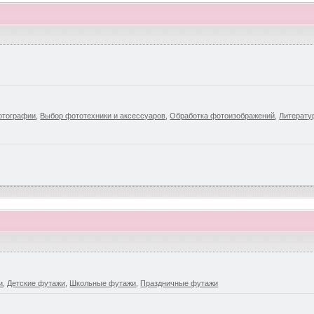
отографии
,
Выбор фототехники и аксессуаров
,
Обработка фотоизображений
,
Литерату
и
,
Детские футажи
,
Школьные футажи
,
Праздничные футажи