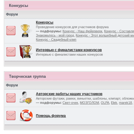
Конкурсы
Форум
Конкурсы
Проведение конкурсов для участников форума
— подфорумы:
Конкурс - Наш фейерверк
,
Конкурс - Составля
Знакомьтесь - мой город
,
Конкурс - Этот волшебный детский ми
Конкурс - Свадебный клип
Интервью с финалистами конкурсов
Интервью с финалистами наших конкурсов
Творческая группа
Форум
Авторские работы наших участников
Авторские футажи, рамки, виньетки, шаблоны, клипарт, обложк
— подфорумы:
Свет-очек
,
МОЗГОЛОМ
,
OLPA
,
Elek
,
marek18
,
Помощь форума