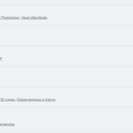
d PhotoImpact
,
Ulead VideoStudio
SP
 3D сцены
,
Общие вопросы и ответы
редакторы