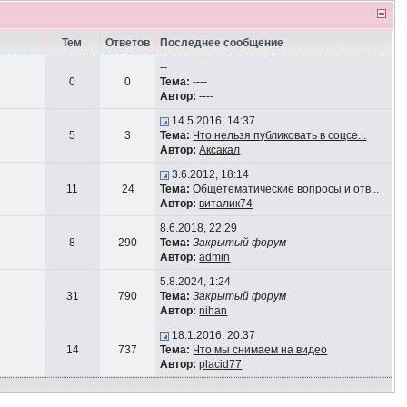
Тем
Ответов
Последнее сообщение
--
0
0
Тема:
----
Автор:
----
14.5.2016, 14:37
5
3
Тема:
Что нельзя публиковать в соцсе...
Автор:
Аксакал
3.6.2012, 18:14
11
24
Тема:
Общетематические вопросы и отв...
Автор:
виталик74
8.6.2018, 22:29
8
290
Тема:
Закрытый форум
Автор:
admin
5.8.2024, 1:24
31
790
Тема:
Закрытый форум
Автор:
nihan
18.1.2016, 20:37
14
737
Тема:
Что мы снимаем на видео
Автор:
placid77