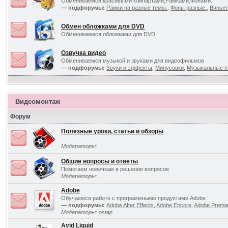
Обмениваемся красивыми клипартами,Рамками,Фонами.
— подфорумы:
Рамки на разные темы.
,
Фоны разные.
,
Виньет
Обмен обложками для DVD
Обмениваемся обложками для DVD
Озвучка видео
Обмениваемся музыкой и звуками для видеофильмов
— подфорумы:
Звуки и эффекты
,
Минусовки
,
Музыкальные с
Видеомонтаж
Форум
Полезные уроки, статьи и обзоры
Модераторы:
Общие вопросы и ответы
Помогаем новичкам в решении вопросов
Модераторы:
Adobe
Обучаемся работе с программными продуктами Adobe
— подфорумы:
Adobe After Effects
,
Adobe Encore
,
Adobe Premi
Модераторы:
ostap
Avid Liquid