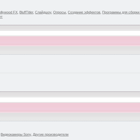
llywood FX
,
BluffTitler
,
Слайдшоу
,
Опросы
,
Создание эффектов
,
Программы для сборк
ет
,
Видеокамеры Sony
,
Другие производители