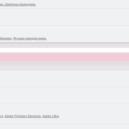
ки. Шаблоны.Календари.
борники
,
Музыка народов мира.
ere
,
Adobe Premiere Elements
,
Adobe Ultra