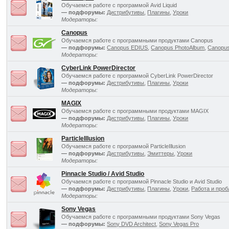
Обучаемся работе с программой Avid Liquid
— подфорумы:
Дистрибутивы
,
Плагины
,
Уроки
Модераторы:
Canopus
Обучаемся работе с программными продуктами Canopus
— подфорумы:
Canopus EDIUS
,
Canopus PhotoAlbum
,
Canopus
Модераторы:
CyberLink PowerDirector
Обучаемся работе с программой CyberLink PowerDirector
— подфорумы:
Дистрибутивы
,
Плагины
,
Уроки
Модераторы:
MAGIX
Обучаемся работе с программными продуктами MAGIX
— подфорумы:
Дистрибутивы
,
Плагины
,
Уроки
Модераторы:
ParticleIllusion
Обучаемся работе с программой ParticleIllusion
— подфорумы:
Дистрибутивы
,
Эмиттеры
,
Уроки
Модераторы:
Pinnacle Studio / Avid Studio
Обучаемся работе с программой Pinnacle Studio и Avid Studio
— подфорумы:
Дистрибутивы
,
Плагины
,
Уроки
,
Работа и про
Модераторы:
Sony Vegas
Обучаемся работе с программными продуктами Sony Vegas
— подфорумы:
Sony DVD Architect
,
Sony Vegas Pro