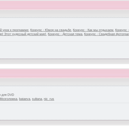
й урок к программе
,
Конкурс - Юмор на свадьбе
,
Конкурс - Как мы отдыхаем
,
Конкурс 
р! Этот чудесный детский мир!
,
Конкурс - Детская тема
,
Конкурс - Свадебная фотогр
и для DVD
Мозголомка
,
bataeva
,
sultana
,
nic_rus