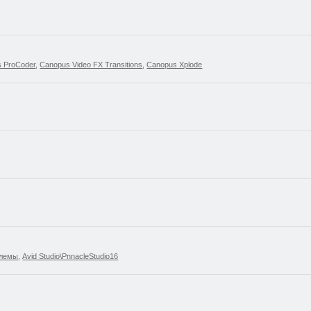
 ProCoder
,
Canopus Video FX Transitions
,
Canopus Xplode
блемы
,
Avid Studio\PnnacleStudio16