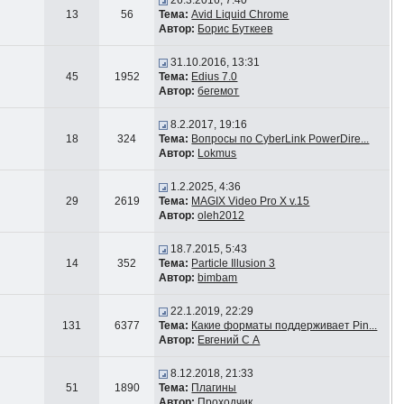
26.3.2016, 7:40
13
56
Тема:
Avid Liquid Chrome
Автор:
Борис Буткеев
31.10.2016, 13:31
45
1952
Тема:
Edius 7.0
Автор:
бегемот
8.2.2017, 19:16
18
324
Тема:
Вопросы по CyberLink PowerDire...
Автор:
Lokmus
1.2.2025, 4:36
29
2619
Тема:
MAGIX Video Pro X v.15
Автор:
oleh2012
18.7.2015, 5:43
14
352
Тема:
Particle Illusion 3
Автор:
bimbam
22.1.2019, 22:29
131
6377
Тема:
Какие форматы поддерживает Pin...
Автор:
Евгений С А
8.12.2018, 21:33
51
1890
Тема:
Плагины
Автор:
Проходчик