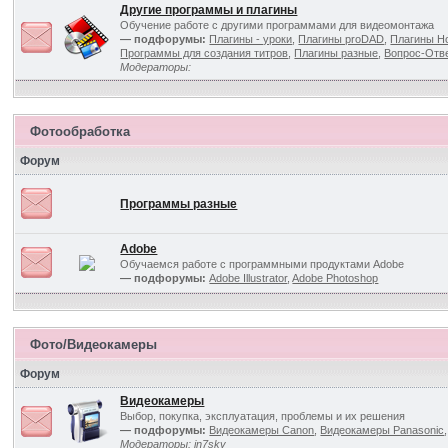
Другие программы и плагины
Обучение работе с другими программами для видеомонтажа
— подфорумы:
Плагины - уроки
,
Плагины proDAD
,
Плагины Ho
Программы для создания титров
,
Плагины разные
,
Вопрос-Отв
Модераторы:
Фотообработка
Форум
Программы разные
Adobe
Обучаемся работе с программными продуктами Adobe
— подфорумы:
Adobe Illustrator
,
Adobe Photoshop
Фото/Видеокамеры
Форум
Видеокамеры
Выбор, покупка, эксплуатация, проблемы и их решения
— подфорумы:
Видеокамеры Canon
,
Видеокамеры Panasonic
Модераторы:
in7sky