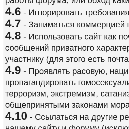
работы форума, или обход каки
4.6
- Игнорировать требовани
4.7
- Заниматься коммерцией 
4.8
- Использовать сайт как п
сообщений приватного характе
участнику (для этого есть почта
4.9
- Проявлять расовую, наци
пропагандировать гомосексуал
терроризм, экстремизм, сатани
общепринятыми законами мора
4.10
- Ссылаться на другие р
нашему сайту и форуму (исклю