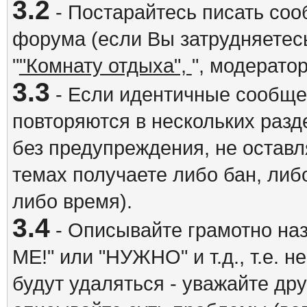
3.2
- Постарайтесь писать со
форума (если Вы затрудняетесь
"
"Комнату отдыха",
", модерато
3.3
- Если идентичные сообщ
повторяются в нескольких разд
без предупреждения, не оставл
темах получаете либо бан, либ
либо время).
3.4
- Описывайте грамотно на
ME!" или "НУЖНО" и т.д., т.е. 
будут удаляться - уважайте др