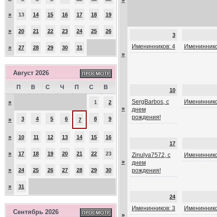
»
»
13
14
15
16
17
18
19
»
20
21
22
23
24
25
26
3
Именинников: 4
Имениннико
»
27
28
29
30
31
»
Август 2026
П
В
С
Ч
П
С
В
10
SergBarbos, с
Имениннико
»
1
2
»
днем
рождения!
3
4
5
6
8
9
»
7
»
10
11
12
13
14
15
16
17
»
17
18
19
20
21
22
23
Zinulya7572, с
Имениннико
»
днем
»
24
25
26
27
28
29
30
рождения!
»
31
24
Именинников: 3
Имениннико
Сентябрь 2026
»