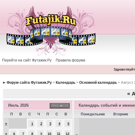
Перейти на сайт Футажик.Ру
Правила форума
Здравствуйте
Форум сайта Футажик.Ру
>
Календарь
>
Основной календарь
> Август 
«
А
Июль 2026
Календарь событий и имен
П
В
С
Ч
П
С
В
Понедельник
Вторник
»
1
2
3
4
5
»
6
7
8
9
10
11
12