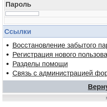
Пароль
Ссылки
Восстановление забытого па
Регистрация нового пользов
Разделы помощи
Связь с администрацией фо
Верн