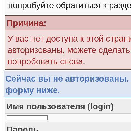
попробуйте обратиться к
разд
Причина:
У вас нет доступа к этой стра
авторизованы, можете сделать 
попробовать снова.
Сейчас вы не авторизованы. 
форму ниже.
Имя пользователя (login)
Пароль