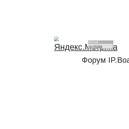
Форум
IP.Bo