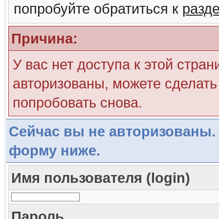
попробуйте обратиться к
разд
Причина:
У вас нет доступа к этой стра
авторизованы, можете сделать 
попробовать снова.
Сейчас вы не авторизованы. 
форму ниже.
Имя пользователя (login)
Пароль