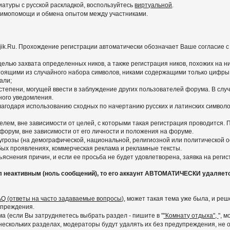
иатуры с русской раскладкой, воспользуйтесь
виртуальной
.
заимопомощи и обмена опытом между участниками.
ajik.Ru. Прохождение регистрации автоматически обозначает Ваше согласие 
 целью захвата определенных ников, а также регистрация ников, похожих на 
тоящими из случайного набора символов, никами содержащими только цифры,
али;
степени, могущей ввести в заблуждение других пользователей форума. В слу
ного уведомления.
агодаря использованию сходных по начертанию русских и латинских символов
лем, вне зависимости от целей, с которыми такая регистрация проводится.
 форум, вне зависимости от его личности и положения на форуме.
грозы (на демографической, национальной, религиозной или политической ос
любых проявлениях, коммерческая реклама и рекламные тексты.
яснения причин, и если ее просьба не будет удовлетворена, заявка на реги
л неактивным (ноль сообщений), то его аккаунт АВТОМАТИЧЕСКИ удаляет
AQ (ответы на часто задаваемые вопросы)
, может такая тема уже была, и р
упреждения.
 (если Вы затрудняетесь выбрать раздел - пишите в "
"Комнату отдыха",
", 
скольких разделах, модераторы будут удалять их без предупреждения, не ос