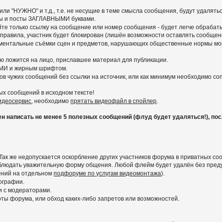
ли "НУЖНО" и т.д., т.е. не несущие в теме смысла сообщения, будут удалять
емы и посты ЗАГЛАВНЫМИ буквами.
вайте только ссылку на сообщение или номер сообщения - будет легче обра
 правила, участник будет блокирован (лишён возможности оставлять сообщени
ументальные съёмки сцен и предметов, нарушающих общественные нормы мор
ью ложится на лицо, приславшее материал для публикации.
МИ и жирным шрифтом.
ов чужих сообщений без ссылки на источник, или как минимум необходимо с
ых сообщений в исходном тексте!
видеосервис
, необходимо
прятать видеофайл в спойлер
.
написать не менее 5 полезных сообщений (флуд будет удаляться!), после
Так же недопускается оскорбление других участников форума в приватных со
соблюдать уважительную форму общения. Любой флейм будет удалён без пре
ений на отдельном
подфоруме по услугам видеомонтажа
).
ографии.
и с модераторами.
ы форума, или обход каких-либо запретов или возможностей.