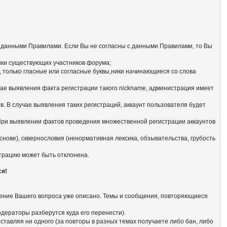
с данными Правилами. Если Вы не согласны с данными Правилами, то Вы
ники существующих участников форума;
 только гласные или согласные буквы,ники начинающиеся со словa
чае выявления факта регистрации такого nickname, администрация имеет
. В случае выявления таких регистраций, аккаунт пользователя будет
 При выявлении фактов проведения множественной регистрации аккаунтов
нове), сквернословия (ненормативная лексика, обзывательства, грубость
страцию может быть отклонена.
ся!
ешение Вашего вопроса уже описано. Темы и сообщения, повторяющиеся
модераторы разберутся куда его перенести).
тавляя ни одного (за повторы в разных темах получаете либо бан, либо