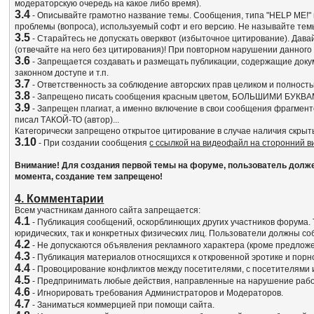
модераторскую очередь на какое либо время).
3.4
- Описывайте грамотно название темы. Сообщения, типа "HELP ME!" и
проблемы (вопроса), используемый софт и его версию. Не называйте т
3.5
- Старайтесь не допускать оверквот (избыточное цитирование). Да
(отвечайте на него без цитирования)! При повторном нарушении данного
3.6
- Запрещается создавать и размещать публикации, содержащие док
законном доступе и т.п.
3.7
- Ответственность за соблюдение авторских прав целиком и полност
3.8
- Запрещено писать сообщения красным цветом, БОЛЬШИМИ БУКВА
3.9
- Запрещен плагиат, а именно включение в свои сообщения фрагмент
писал ТАКОЙ-ТО (автор)...
Категорически запрещено открытое цитирование в случае наличия скрыт
3.10
- При создании сообщения
с ссылкой на видеофайл на сторонний 
Внимание! Для создания первой темы на форуме, пользователь должен 
момента, создание тем запрещено!
4. Комментарии
Всем участникам данного сайта запрещается:
4.1
- Публикация сообщений, оскорблинющих других участников форума. 
юридических, так и конкретных физических лиц. Пользователи должны 
4.2
- Не допускаются объявления рекламного характера (кроме предлож
4.3
- Публикация материалов относящихся к откровенной эротике и порн
4.4
- Провоцирование конфликтов между посетителями, с посетителями 
4.5
- Предпринимать любые действия, направленные на нарушение работ
4.6
- Игнорировать требования Администраторов и Модераторов.
4.7
- Заниматься коммерцией при помощи сайта.