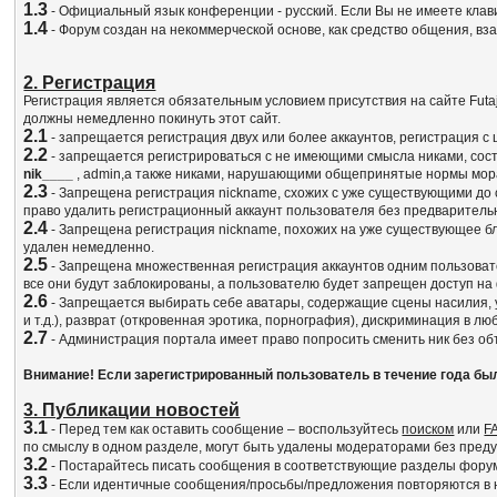
1.3
- Официальный язык конференции - русский. Если Вы не имеете клав
1.4
- Форум создан на некоммерческой основе, как средство общения, в
2. Регистрация
Регистрация является обязательным условием присутствия на сайте Fut
должны немедленно покинуть этот сайт.
2.1
- запрещается регистрация двух или более аккаунтов, регистрация с
2.2
- запрещается регистрироваться с не имеющими смысла никами, сос
nik____
, admin,а также никами, нарушающими общепринятые нормы мор
2.3
- Запрещена регистрация nickname, схожих с уже существующими до 
право удалить регистрационный аккаунт пользователя без предваритель
2.4
- Запрещена регистрация nickname, похожих на уже существующее бл
удален немедленно.
2.5
- Запрещена множественная регистрация аккаунтов одним пользовате
все они будут заблокированы, а пользователю будет запрещен доступ на
2.6
- Запрещается выбирать себе аватары, содержащие сцены насилия, у
и т.д.), разврат (откровенная эротика, порнография), дискриминация в 
2.7
- Администрация портала имеет право попросить сменить ник без объ
Внимание! Если зарегистрированный пользователь в течение года бы
3. Публикации новостей
3.1
- Перед тем как оставить сообщение – воспользуйтесь
поиском
или
F
по смыслу в одном разделе, могут быть удалены модераторами без пред
3.2
- Постарайтесь писать сообщения в соответствующие разделы форума
3.3
- Если идентичные сообщения/просьбы/предложения повторяются в не