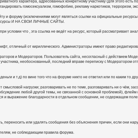
иватного характера, адресованных конкретному участнику (для этого есть по
гандировать гомосексуализм, гомофобию, рекламу наркотиков, терроризм, э
ту и форуму (исключениями могут являться ссылки на официальные ресурсы,
ие ресурсы И НА СВОИ ЛИЧНЫЕ САЙТЫ.
ри условии что , эта ссылка не ведёт на ресурс, который рассматривает ан
шрифт, отличный от кириллического. Администраторы имеют право редактиров
раторов и Модераторов. Пользователь сайта, несогласный с действием Модер
ю участника, необоснованный, последний вправе переписку с Модератором 
ньги и т.д) по вине того что на форуме никто не ответил или по каким то дру
 смысловой нагрузки; разговаривать не по теме, разговаривать ни о чём, за
 обсуждение любой другой темы, не связанной с основной проблемой), флей
тся и выражение благодарности в отдельном сообщении, не содержащем пол
ь, переносить или удалять сообщения без объяснения причин, если они нар
ателям, не соблюдающим правила форума.