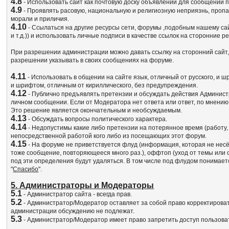
4.8
- Использовать сайт как почтовую доску объявлений для сообщений пр
4.9
- Проявлять расовую, национальную и религиозную неприязнь, пропа
морали и приличия.
4.10
- Ссылаться на другие ресурсы сети, форумы ,подобным нашему сай
и т.д.)) и использовать личные подписи в качестве ссылок на сторонн
При разрешении администрации можно давать ссылку на сторонний сайт,п
разрешении указывать в своих сообщениях на форуме.
4.11
- Использовать в общении на сайте язык, отличный от русского, и 
и шрифтом, отличным от кириллического, без предупреждения.
4.12
- Публично предъявлять претензии и обсуждать действия Админист
личном сообщении. Если от Модератора нет ответа или ответ, по мнени
Это решение является окончательным и необсуждаемым.
4.13
- Обсуждать вопросы политического характера.
4.14
- Недопустимы какие либо претензии на потерянное время (работу, де
непосредственной работой кого либо из посещающих этот форум.
4.15
- На форуме не приветствуется флуд (информация, которая не несёт
тоже сообщение, повторяющееся много раз.), оффтоп (уход от темы или
под эти определения будут удаляться. В том числе под флудом понимае
"
Спасибо
".
5. Администраторы и Модераторы
5.1
- Администратор сайта - всегда прав.
5.2
- Администратор/Модератор оставляет за собой право корректироват
администрации обсуждению не подлежат.
5.3
- Администратор/Модератор имеет право запретить доступ пользов