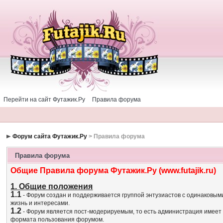
Перейти на сайт Футажик.Ру
Правила форума
Форум сайта Футажик.Ру
> Правила форума
Правила форума
Общие Правила форума Футажик.Ру (www.futajik.ru)
1. Общие положения
1.1
- Форум создан и поддерживается группой энтузиастов с одинаковым
жизнь и интересами.
1.2
- Форум является пост-модерируемым, то есть администрация имеет
формата пользования форумом.