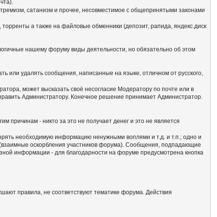
чта).
кстремизм, сатанизм и прочее, несовместимое с общепринятыми законами
 торренты а также на файловые обменники (депозит, рапида, яндекс.диск
алогичные нашему форуму виды деятельности, но обязательно об этом
ать или удалять сообщения, написанные на языке, отличном от русского,
атора, может высказать своё несогласие Модератору по почте или в
отправить Администратору. Конечное решение принимает Администратор.
гим причинам - никто за это не получает денег и это не является
сорять необходимую информацию ненужными воплями и т.д. и т.п.; одно и
м (взаимные оскорбления участников форума). Сообщения, подпадающие
езной информации - для благодарности на форуме предусмотрена кнопка
ушают правила, не соответствуют тематике форума. Действия